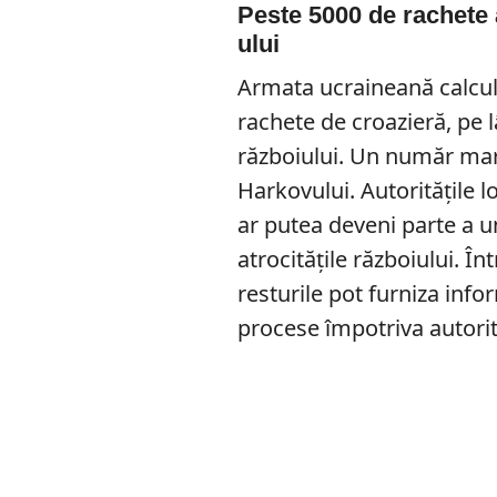
Peste 5000 de rachete 
ului
Armata ucraineană calcul
rachete de croazieră, pe l
războiului. Un număr mar
Harkovului. Autoritățile lo
ar putea deveni parte a 
atrocitățile războiului. În
resturile pot furniza info
procese împotriva autorităț