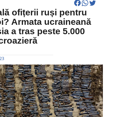
ă ofițerii ruși pentru
oi? Armata ucraineană
ia a tras peste 5.000
croazieră
023