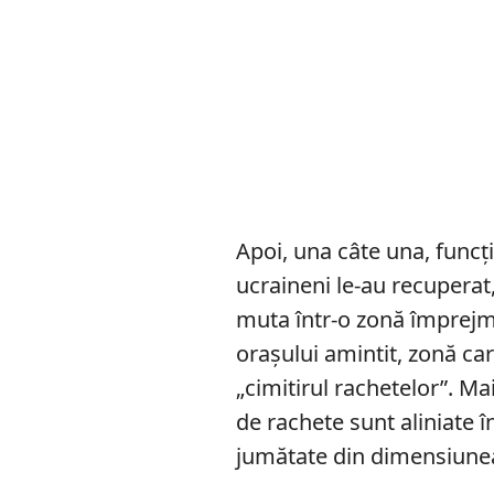
Apoi, una câte una, funcț
ucraineni le-au recuperat, 
muta într-o zonă împrejmui
orașului amintit, zonă c
„cimitirul rachetelor”. Mai
de rachete sunt aliniate 
jumătate din dimensiunea