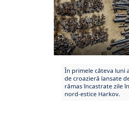
În primele câteva luni 
de croazieră lansate d
rămas încastrate zile înt
nord-estice Harkov.