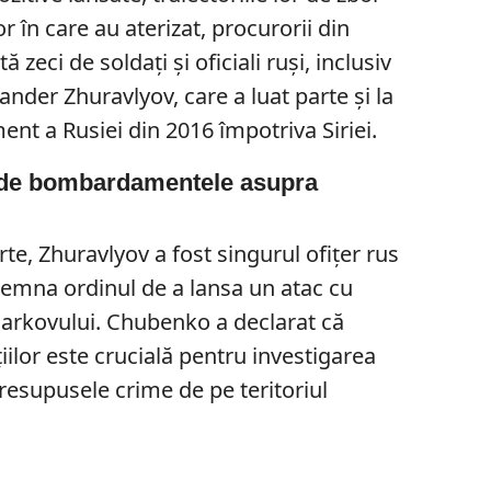
lor în care au aterizat, procurorii din
zeci de soldați și oficiali ruși, inclusiv
nder Zhuravlyov, care a luat parte și la
 a Rusiei din 2016 împotriva Siriei.
l de bombardamentele asupra
te, Zhuravlyov a fost singurul ofițer rus
semna ordinul de a lansa un atac cu
arkovului. Chubenko a declarat că
iilor este crucială pentru investigarea
presupusele crime de pe teritoriul