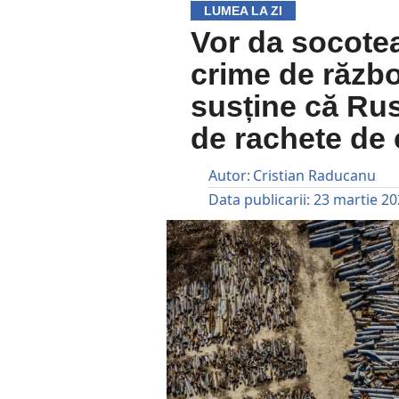
LUMEA LA ZI
Vor da socoteal
crime de răzb
susține că Rus
de rachete de 
Autor:
Cristian Raducanu
Data publicarii:
23 martie 2