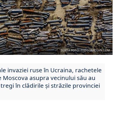
SURSĂ FOTO: THEGUARDIAN.COM
ale invaziei ruse în Ucraina, rachetele
e Moscova asupra vecinului său au
regi în clădirile și străzile provinciei