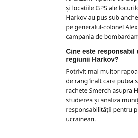
și locațiile GPS ale locuri
Harkov au pus sub anchetă 
pe generalul-colonel Alexa
campania de bombardament
Cine este responsabi
regiunii Harkov?
Potrivit mai multor rapoar
de rang înalt care putea 
rachete Smerch asupra H
studierea și analiza muniț
responsabilității pentru 
ucrainean.