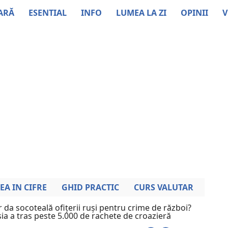
ARĂ
ESENTIAL
INFO
LUMEA LA ZI
OPINII
V
EA IN CIFRE
GHID PRACTIC
CURS VALUTAR
 da socoteală ofițerii ruși pentru crime de război?
a a tras peste 5.000 de rachete de croazieră