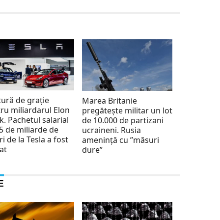
tură de grație
Marea Britanie
ru miliardarul Elon
pregătește militar un lot
. Pachetul salarial
de 10.000 de partizani
5 de miliarde de
ucraineni. Rusia
ri de la Tesla a fost
amenință cu ”măsuri
at
dure”
E