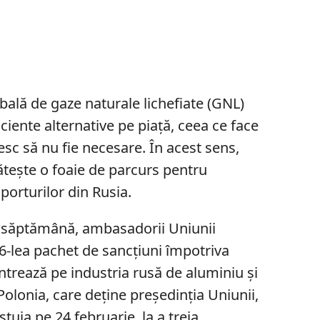
obală de gaze naturale lichefiate (GNL)
ficiente alternative pe piață, ceea ce face
esc să nu fie necesare. În acest sens,
ește o foaie de parcurs pentru
orturilor din Rusia.
 săptămână, ambasadorii Uniunii
6-lea pachet de sancțiuni împotriva
ntrează pe industria rusă de aluminiu și
 Polonia, care deține președinția Uniunii,
tuia pe 24 februarie, la a treia