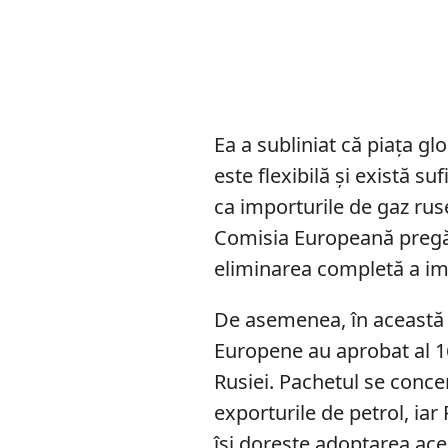
Ea a subliniat că piața gl
este flexibilă și există su
ca importurile de gaz rus
Comisia Europeană pregăt
eliminarea completă a imp
De asemenea, în această
Europene au aprobat al 1
Rusiei. Pachetul se conce
exporturile de petrol, iar
își dorește adoptarea aces