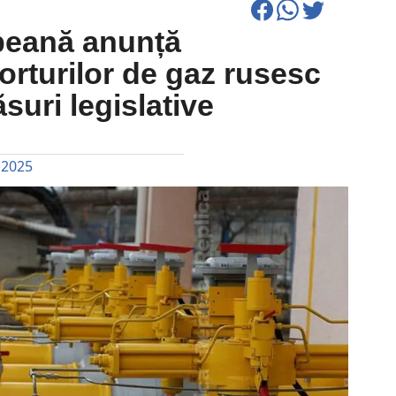
peană anunță
rturilor de gaz rusesc
suri legislative
 2025