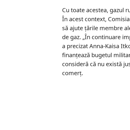
Cu toate acestea, gazul r
În acest context, Comisia
să ajute țările membre a
de gaz. „În continuare i
a precizat Anna-Kaisa Itk
finanțează bugetul militar
consideră că nu există ju
comerț.