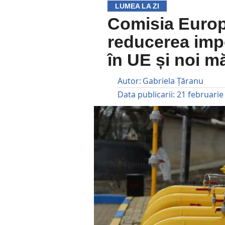
LUMEA LA ZI
Comisia Euro
reducerea impo
în UE și noi mă
Autor:
Gabriela Țăranu
Data publicarii:
21 februarie