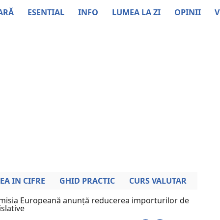
ARĂ
ESENTIAL
INFO
LUMEA LA ZI
OPINII
V
EA IN CIFRE
GHID PRACTIC
CURS VALUTAR
misia Europeană anunță reducerea importurilor de
slative