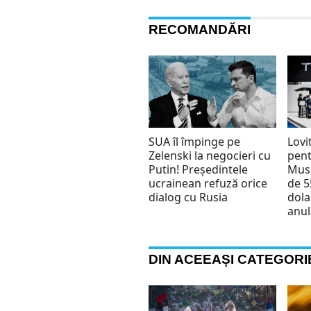
RECOMANDĂRI
SUA îl împinge pe
Lovi
Zelenski la negocieri cu
pent
Putin! Președintele
Musk
ucrainean refuză orice
de 5
dialog cu Rusia
dola
anul
DIN ACEEAȘI CATEGORI