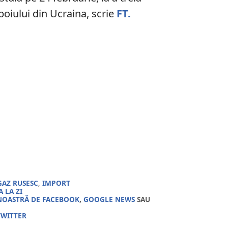
boiului din Ucraina, scrie
FT.
GAZ RUSESC
,
IMPORT
 LA ZI
NOASTRĂ DE FACEBOOK
,
GOOGLE NEWS
SAU
TWITTER