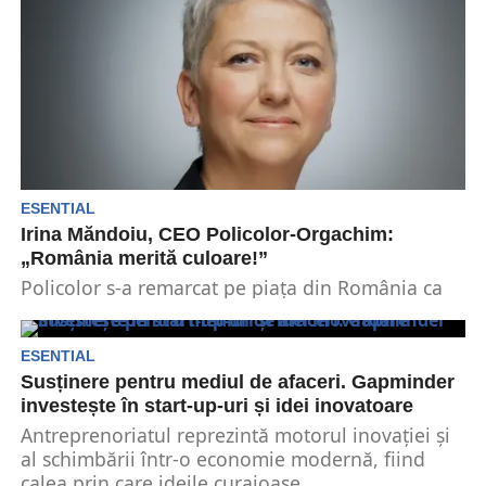
ESENTIAL
Irina Măndoiu, CEO Policolor-Orgachim:
„România merită culoare!”
Policolor s-a remarcat pe piața din România ca
un producător de lacuri şi vopsele de calitate....
ESENTIAL
Susținere pentru mediul de afaceri. Gapminder
investește în start-up-uri și idei inovatoare
Antreprenoriatul reprezintă motorul inovației și
al schimbării într-o economie modernă, fiind
calea prin care ideile curajoase...