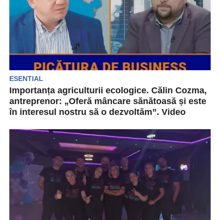
ESENTIAL
Importanța agriculturii ecologice. Călin Cozma,
antreprenor: „Oferă mâncare sănătoasă și este
în interesul nostru să o dezvoltăm”. Video
Pe canalul de Youtube „Hai România” a fost
difuzată o nouă ediție a podcastului „Picătura
de...