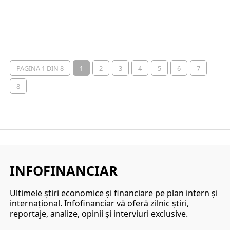
PAGINA 1 DIN 8
1
2
3
4
5
6
7
8
INFOFINANCIAR
Ultimele ştiri economice şi financiare pe plan intern şi
internaţional. Infofinanciar vă oferă zilnic ştiri,
reportaje, analize, opinii şi interviuri exclusive.