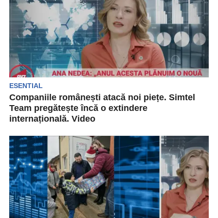
ESENTIAL
Companiile românești atacă noi piețe. Simtel
Team pregătește încă o extindere
internațională. Video
Simtel Team este, la bază, un start-up 100%
românesc, care a devenit un lider în sectorul...