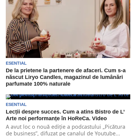
ESENTIAL
De la prietene la partenere de afaceri. Cum s-a
născut Liryo Candles, magazinul de lumânări
parfumate 100% naturale
La evenimentul Chocolate Saga ediția de Crăciun
mi-a atras atenția un stand special. Acesta era
compus...
ESENTIAL
Lecții despre succes. Cum a atins Bistro de L’
Arte noi performanțe în HoReCa. Video
A avut loc o nouă ediție a podcastului „Picătura
de business”, difuzat pe canalul de Youtube...