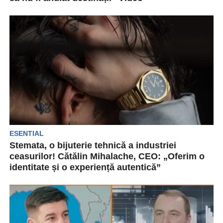
Pentru industria turismului din România, 2025
este unul dintre cele mai dificile sezoane din
ultimii cinci...
ESENTIAL
Stemata, o bijuterie tehnică a industriei
ceasurilor! Cătălin Mihalache, CEO: „Oferim o
identitate și o experiență autentică”
Stemata este un brand românesc de ceasuri,
fondat în 2019, de un absolvent de arhitectură
din...