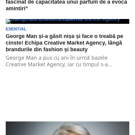
fascinat de capacitatea unui parfum de a evoca
amintiri”
Undeva, în zona de Nord a Capitalei, pe o
străduţă cu aspect interbelic se află Muzeul...
ESENTIAL
George Man și-a găsit nișa și face o treabă pe
cinste! Echipa Creative Market Agency, lângă
brandurile din fashion și beauty
George Man a pus cu ani în urmă bazele
Creative Market Agency, iar cu timpul s-a...