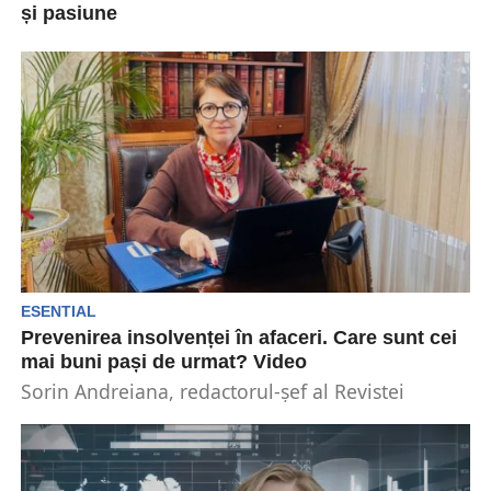
și pasiune
În octombrie 2024, două prietene și vecine au
transformat o idee comună într-o afacere de
suflet....
ESENTIAL
Prevenirea insolvenței în afaceri. Care sunt cei
mai buni pași de urmat? Video
Sorin Andreiana, redactorul-șef al Revistei
Capital, a avut-o invitată în cadrul podcastului
„Picătura de Business” pe...