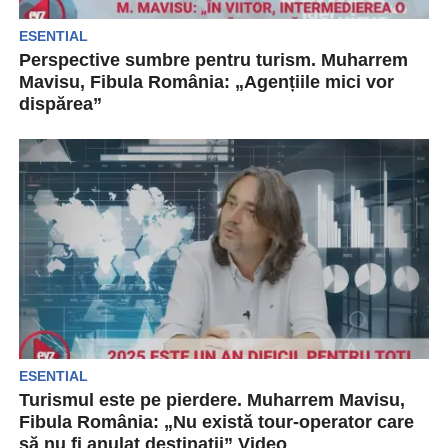
ESENTIAL
Perspective sumbre pentru turism. Muharrem
Mavisu, Fibula România: „Agențiile mici vor
dispărea”
Industria turismului din România, dar nu numai,
nu a reușit încă să revină la rezultatele
obținute...
ESENTIAL
Turismul este pe pierdere. Muharrem Mavisu,
Fibula România: „Nu există tour-operator care
să nu fi anulat destinații” Video