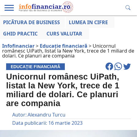
PICĂTURA DE BUSINESS
LUMEA IN CIFRE
EDUCAȚIE
ESENTIAL
INFO
LUMEA
OPINII
VOCILE
FINANCIARĂ
LA ZI
AFACERILOR
GHID PRACTIC
CURS VALUTAR
Infofinanciar
>
Educație financiară
>
Unicornul
românesc UiPath, listat la New York, trece de 1 miliard de
dolari. Ce planuri are compania
EDUCAȚIE FINANCIARĂ
Unicornul românesc UiPath,
listat la New York, trece de 1
miliard de dolari. Ce planuri
are compania
Autor:
Alexandru Turcu
Data publicarii:
16 martie 2023