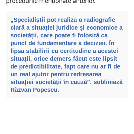
procedurile menționate anterior.
„Specialiștii pot realiza o radiografie
clară a situației juridice și economice a
societății, care poate fi folosită ca
punct de fundamentare a deciziei. În
lipsa stabilirii cu certitudine a acestei
situații, orice demers făcut este lipsit
de predictibilitate, fapt care nu ar fi de
un real ajutor pentru redresarea
situației societății în cauză”, subliniază
Răzvan Popescu.