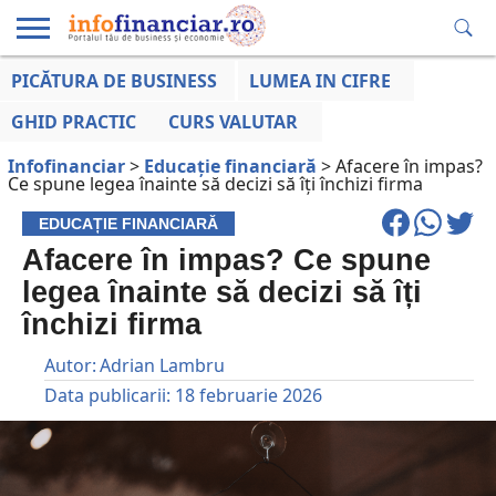
PICĂTURA DE BUSINESS
LUMEA IN CIFRE
EDUCAȚIE
ESENTIAL
INFO
LUMEA
OPINII
VOCILE
FINANCIARĂ
LA ZI
AFACERILOR
GHID PRACTIC
CURS VALUTAR
Infofinanciar
>
Educație financiară
>
Afacere în impas?
Ce spune legea înainte să decizi să îți închizi firma
EDUCAȚIE FINANCIARĂ
Afacere în impas? Ce spune
legea înainte să decizi să îți
închizi firma
Autor:
Adrian Lambru
Data publicarii:
18 februarie 2026