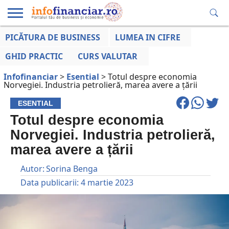
PICĂTURA DE BUSINESS
LUMEA IN CIFRE
EDUCAȚIE
ESENTIAL
INFO
LUMEA
OPINII
VOCILE
FINANCIARĂ
LA ZI
AFACERILOR
GHID PRACTIC
CURS VALUTAR
Infofinanciar
>
Esential
>
Totul despre economia
Norvegiei. Industria petrolieră, marea avere a țării
ESENTIAL
Totul despre economia
Norvegiei. Industria petrolieră,
marea avere a țării
Autor:
Sorina Benga
Data publicarii:
4 martie 2023