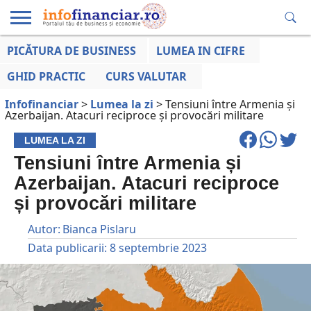
PICĂTURA DE BUSINESS
LUMEA IN CIFRE
EDUCAȚIE
ESENTIAL
INFO
LUMEA
OPINII
VOCILE
FINANCIARĂ
LA ZI
AFACERILOR
GHID PRACTIC
CURS VALUTAR
Infofinanciar
>
Lumea la zi
>
Tensiuni între Armenia și
Azerbaijan. Atacuri reciproce și provocări militare
LUMEA LA ZI
Tensiuni între Armenia și
Azerbaijan. Atacuri reciproce
și provocări militare
Autor:
Bianca Pislaru
Data publicarii:
8 septembrie 2023