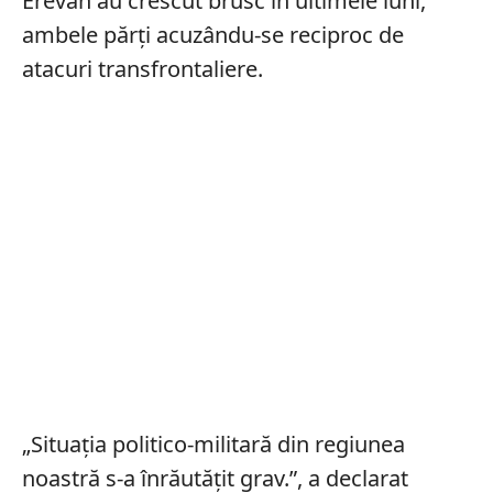
Erevan au crescut brusc în ultimele luni,
ambele părți acuzându-se reciproc de
atacuri transfrontaliere.
„Situația politico-militară din regiunea
noastră s-a înrăutățit grav.”, a declarat