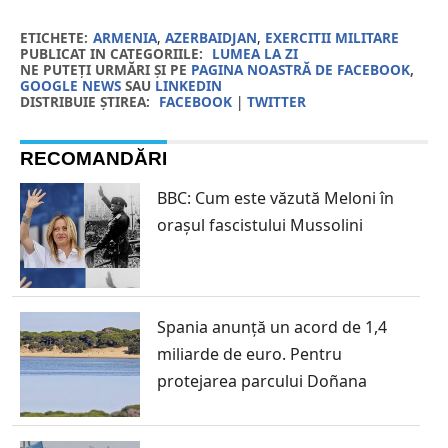
ETICHETE:
ARMENIA
,
AZERBAIDJAN
,
EXERCITII MILITARE
PUBLICAT IN CATEGORIILE:
LUMEA LA ZI
NE PUTEȚI URMĂRI ȘI PE
PAGINA NOASTRĂ DE FACEBOOK
,
GOOGLE NEWS
SAU
LINKEDIN
DISTRIBUIE ȘTIREA:
FACEBOOK
|
TWITTER
RECOMANDĂRI
BBC: Cum este văzută Meloni în
orașul fascistului Mussolini
Spania anunță un acord de 1,4
miliarde de euro. Pentru
protejarea parcului Doñana