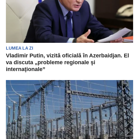
LUMEA LA ZI
Vladimir Putin, vizită oficială în Azerbaidjan. El
va discuta „probleme regionale şi
internaţionale”
Președintele Rusiei, Vladimir Putin se pregătește
de o vizită în Azerbaidjan pe 18 și 19 august....