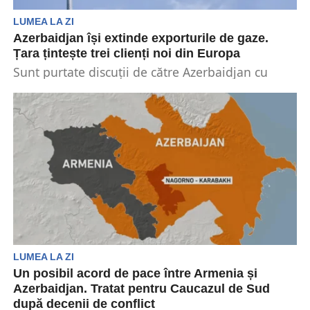
LUMEA LA ZI
Azerbaidjan își extinde exporturile de gaze.
Țara țintește trei clienți noi din Europa
Sunt purtate discuții de către Azerbaidjan cu
scopul extinderii exporturilor de gaze naturale în
cel puțin...
LUMEA LA ZI
Un posibil acord de pace între Armenia și
Azerbaidjan. Tratat pentru Caucazul de Sud
după decenii de conflict