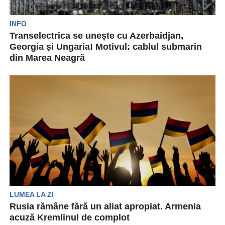
INFO
Transelectrica se unește cu Azerbaidjan,
Georgia și Ungaria! Motivul: cablul submarin
din Marea Neagră
Acționarii Transelectrica au aprobat în ședința de
luni înființarea unei firme de tip SRL împreună
cu companii din...
LUMEA LA ZI
Rusia rămâne fără un aliat apropiat. Armenia
acuză Kremlinul de complot