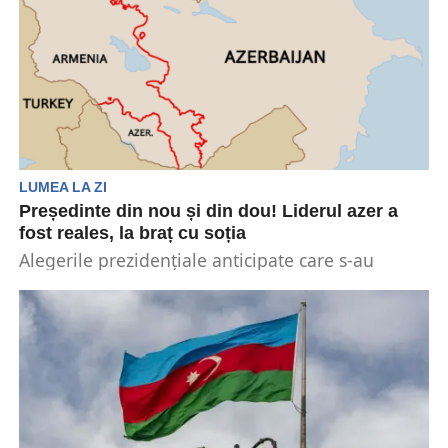
LUMEA LA ZI
Președinte din nou și din dou! Liderul azer a
fost reales, la braț cu soția
Alegerile prezidențiale anticipate care s-au
organizat în Azerbaidjan s-au încheiat așa cum
era de așteptat. Câștigătorul...