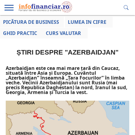
PICĂTURA DE BUSINESS
LUMEA IN CIFRE
EDUCAȚIE
ESENTIAL
INFO
LUMEA
OPINII
VOCILE
FINANCIARĂ
LA ZI
AFACERILOR
GHID PRACTIC
CURS VALUTAR
ȘTIRI DESPRE "AZERBAIDJAN"
Azerbaidjan este cea mai mare țară din Caucaz,
situată între Asia și Europa. Cuvântul
„Azerbaidjan” înseamnă „Țara Focurilor” în limba
veche. Vecinii Azerbaidjanului sunt Rusia (mai
precis Republica Daghestan) la nord, Iranul la sud,
Georgia, Armenia și Turcia la vest.