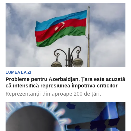
Azerbaidjan și Franța au avut un schimb de
atacuri verbale care au cauzat și mai multă...
LUMEA LA ZI
Probleme pentru Azerbaidjan. Țara este acuzată
că intensifică represiunea împotriva criticilor
Reprezentanții din aproape 200 de țări,
împreună cu sute de jurnaliști, au sosit în
Azerbaidjan în...