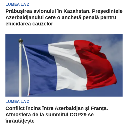
LUMEA LA ZI
Prăbușirea avionului în Kazahstan. Președintele
Azerbaidjanului cere o anchetă penală pentru
elucidarea cauzelor
Președintele Azerbaidjanului, Ilham Aliyev, a
solicitat constituirea unei comisii pentru
investigarea prăbușirii avionului companiei
Azerbaijan Airlines...
LUMEA LA ZI
Conflict încins între Azerbaidjan și Franța.
Atmosfera de la summitul COP29 se
înrăutățește