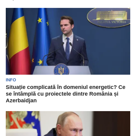
Un acord mult așteptat, care ar putea aduce
pacea în Caucazul de Sud după decenii de...
INFO
Situație complicată în domeniul energetic? Ce
se întâmplă cu proiectele dintre România și
Azerbaidjan
Între România și Azerbaidjan au loc două
proiecte megalomice în domeniul energiei,
conform ministrului Sebastian Burduja....