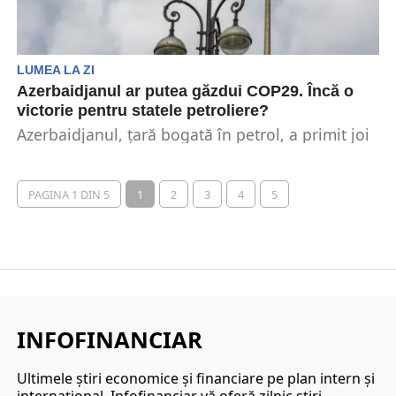
LUMEA LA ZI
Azerbaidjanul ar putea găzdui COP29. Încă o
victorie pentru statele petroliere?
Azerbaidjanul, țară bogată în petrol, a primit joi
un impuls surprinzător în încercarea sa de a...
PAGINA 1 DIN 5
1
2
3
4
5
INFOFINANCIAR
Ultimele ştiri economice şi financiare pe plan intern şi