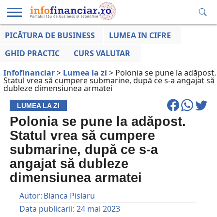
PICĂTURA DE BUSINESS
LUMEA IN CIFRE
EDUCAȚIE
ESENTIAL
INFO
LUMEA
OPINII
VOCILE
FINANCIARĂ
LA ZI
AFACERILOR
GHID PRACTIC
CURS VALUTAR
Infofinanciar
>
Lumea la zi
>
Polonia se pune la adăpost.
Statul vrea să cumpere submarine, după ce s-a angajat să
dubleze dimensiunea armatei
LUMEA LA ZI
Polonia se pune la adăpost.
Statul vrea să cumpere
submarine, după ce s-a
angajat să dubleze
dimensiunea armatei
Autor:
Bianca Pislaru
Data publicarii:
24 mai 2023