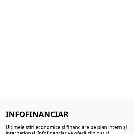
INFOFINANCIAR
Ultimele ştiri economice şi financiare pe plan intern şi
internaţional. Infofinanciar vă oferă zilnic ştiri,