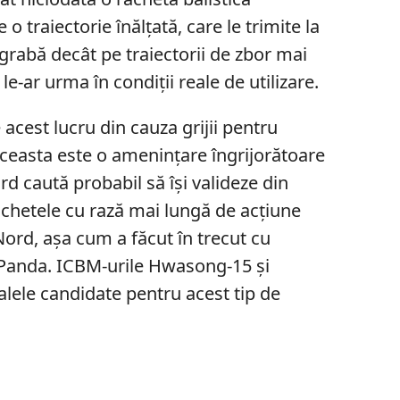
o traiectorie înălțată, care le trimite la
egrabă decât pe traiectorii de zbor mai
le-ar urma în condiții reale de utilizare.
cest lucru din cauza grijii pentru
„Aceasta este o amenințare îngrijorătoare
rd caută probabil să își valideze din
achetele cu rază mai lungă de acțiune
 Nord, așa cum a făcut în trecut cu
 Panda. ICBM-urile Hwasong-15 și
lele candidate pentru acest tip de