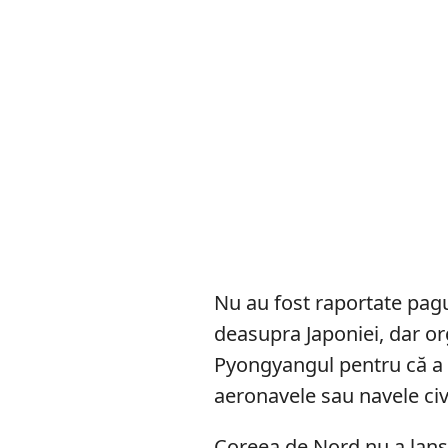
Nu au fost raportate pagu
deasupra Japoniei, dar org
Pyongyangul pentru că a e
aeronavele sau navele civ
Coreea de Nord nu a lansa