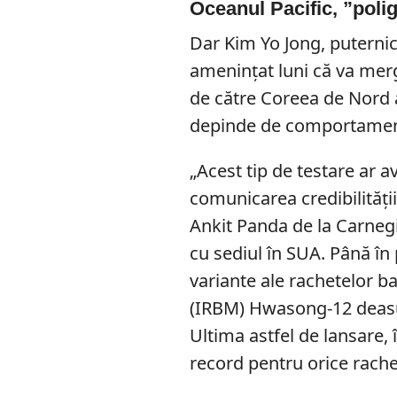
Oceanul Pacific, ”poli
Dar Kim Yo Jong, puternic
amenințat luni că va merg
de către Coreea de Nord a
depinde de comportament
„Acest tip de testare ar 
comunicarea credibilității
Ankit Panda de la Carneg
cu sediul în SUA. Până în
variante ale rachetelor b
(IRBM) Hwasong-12 deasup
Ultima astfel de lansare,
record pentru orice rach