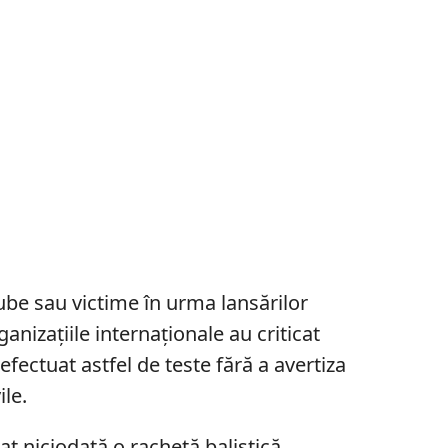
be sau victime în urma lansărilor
anizațiile internaționale au criticat
fectuat astfel de teste fără a avertiza
ile.
t niciodată o rachetă balistică