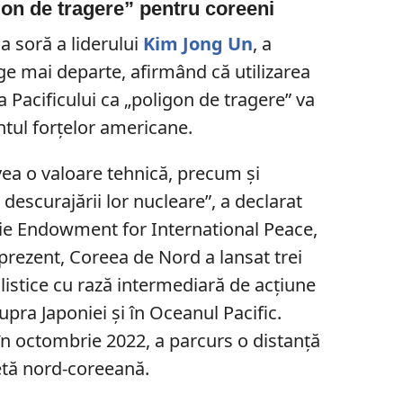
gon de tragere” pentru coreeni
a soră a liderului
Kim Jong Un
, a
e mai departe, afirmând că utilizarea
 Pacificului ca „poligon de tragere” va
ul forțelor americane.
avea o valoare tehnică, precum și
 descurajării lor nucleare”, a declarat
ie Endowment for International Peace,
 prezent, Coreea de Nord a lansat trei
alistice cu rază intermediară de acțiune
ra Japoniei și în Oceanul Pacific.
 în octombrie 2022, a parcurs o distanță
etă nord-coreeană.