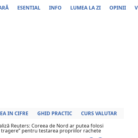
ARĂ
ESENTIAL
INFO
LUMEA LA ZI
OPINII
V
EA IN CIFRE
GHID PRACTIC
CURS VALUTAR
liză Reuters: Coreea de Nord ar putea folosi
 tragere” pentru testarea propriilor rachete