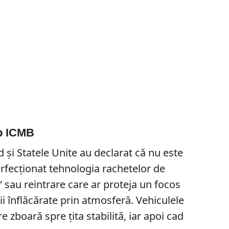
ip ICMB
d și Statele Unite au declarat că nu este
rfecționat tehnologia rachetelor de
” sau reintrare care ar proteja un focos
ii înflăcărate prin atmosferă. Vehiculele
e zboară spre țita stabilită, iar apoi cad