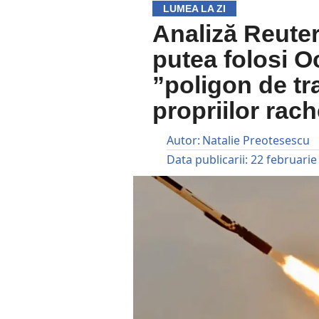
LUMEA LA ZI
Analiză Reute
putea folosi O
”poligon de tr
propriilor rach
Autor:
Natalie Preotesescu
Data publicarii:
22 februarie