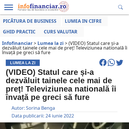
PICĂTURA DE BUSINESS
LUMEA IN CIFRE
EDUCAȚIE
ESENTIAL
INFO
LUMEA
OPINII
VOCILE
FINANCIARĂ
LA ZI
AFACERILOR
GHID PRACTIC
CURS VALUTAR
Infofinanciar
>
Lumea la zi
>
(VIDEO) Statul care și-a
dezvăluit tainele cele mai de preț! Televiziunea natională îi
învață pe greci să fure
LUMEA LA ZI
(VIDEO) Statul care și-a
dezvăluit tainele cele mai de
preț! Televiziunea natională îi
învață pe greci să fure
Autor:
Sorina Benga
Data publicarii:
24 iunie 2022