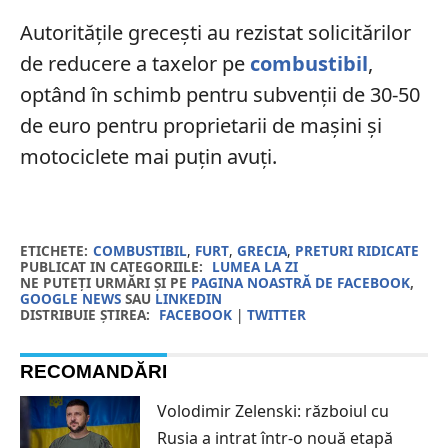
Autoritățile grecești au rezistat solicitărilor
de reducere a taxelor pe
combustibil
,
optând în schimb pentru subvenții de 30-50
de euro pentru proprietarii de mașini și
motociclete mai puțin avuți.
ETICHETE:
COMBUSTIBIL
,
FURT
,
GRECIA
,
PRETURI RIDICATE
PUBLICAT IN CATEGORIILE:
LUMEA LA ZI
NE PUTEȚI URMĂRI ȘI PE
PAGINA NOASTRĂ DE FACEBOOK
,
GOOGLE NEWS
SAU
LINKEDIN
DISTRIBUIE ȘTIREA:
FACEBOOK
|
TWITTER
RECOMANDĂRI
Volodimir Zelenski: războiul cu
Rusia a intrat într-o nouă etapă