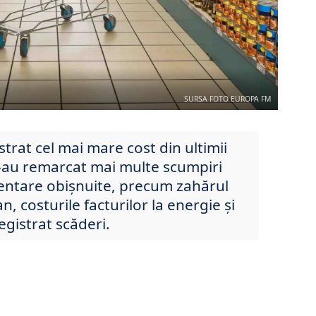
SURSA FOTO EUROPA FM
strat cel mai mare cost din ultimii
 s-au remarcat mai multe scumpiri
entare obișnuite, precum zahărul
an, costurile facturilor la energie și
egistrat scăderi.