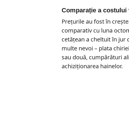
Comparație a costului v
Prețurile au fost în creșt
comparativ cu luna octom
cetățean a cheltuit în ju
multe nevoi – plata chiriei
sau două, cumpărături a
achiziționarea hainelor.