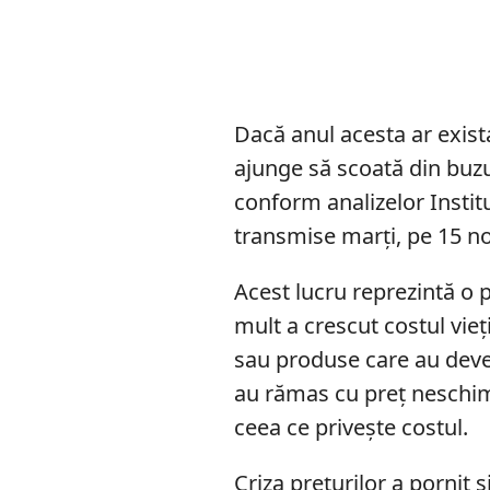
Dacă anul acesta ar exista
ajunge să scoată din buz
conform analizelor Institu
transmise marți, pe 15 n
Acest lucru reprezintă o 
mult a crescut costul vieți
sau produse care au dev
au rămas cu preț neschimba
ceea ce privește costul.
Criza prețurilor a pornit 