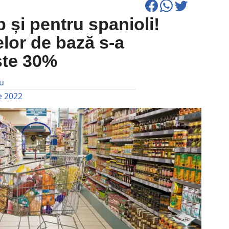
 și pentru spanioli!
elor de bază s-a
ste 30%
iu
e 2022