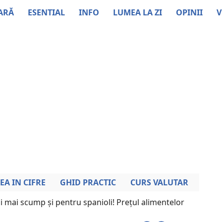
ARĂ
ESENTIAL
INFO
LUMEA LA ZI
OPINII
V
EA IN CIFRE
GHID PRACTIC
CURS VALUTAR
i mai scump și pentru spanioli! Prețul alimentelor