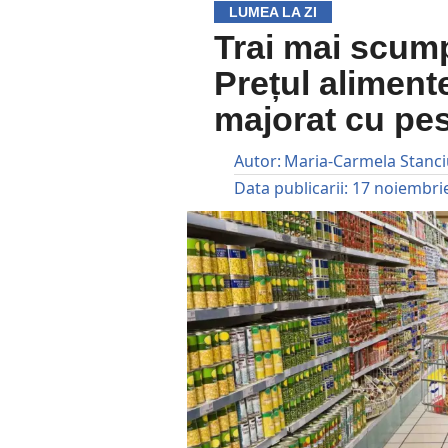
LUMEA LA ZI
Trai mai scump
Prețul aliment
majorat cu pe
Autor:
Maria-Carmela Stanc
Data publicarii:
17 noiembri