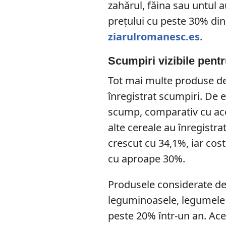
zahărul, făina sau untul 
prețului cu peste 30% di
ziarulromanesc.es
.
Scumpiri vizibile pent
Tot mai multe produse de
înregistrat scumpiri. De
scump, comparativ cu acee
alte cereale au înregistra
crescut cu 34,1%, iar cos
cu aproape 30%.
Produsele considerate de
leguminoasele, legumele 
peste 20% într-un an. Ace