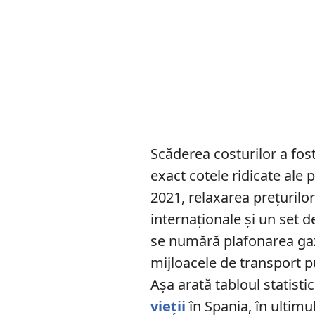
Scăderea costurilor a fos
exact cotele ridicate ale 
2021, relaxarea prețurilor
internaționale și un set 
se numără plafonarea gaze
mijloacele de transport p
Așa arată tabloul statisti
vieții
în Spania, în ultimu