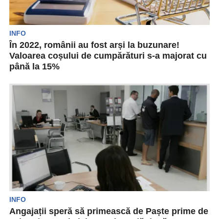
INFO
În 2022, românii au fost arși la buzunare!
Valoarea coșului de cumpărături s-a majorat cu
până la 15%
Valoarea medie a unui coș de cumpărături
pentru cetățenii români s-a majorat în decursul
anului trecut...
INFO
Angajații speră să primească de Paște prime de