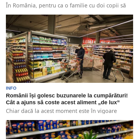
În România, pentru ca o familie cu doi copii să
poată duce o viață decentă, are...
INFO
Românii își golesc buzunarele la cumpărături!
Cât a ajuns să coste acest aliment „de lux”
Chiar dacă la acest moment este în vigoare
ordonanța emisă de către Guvern care scade
prețul...