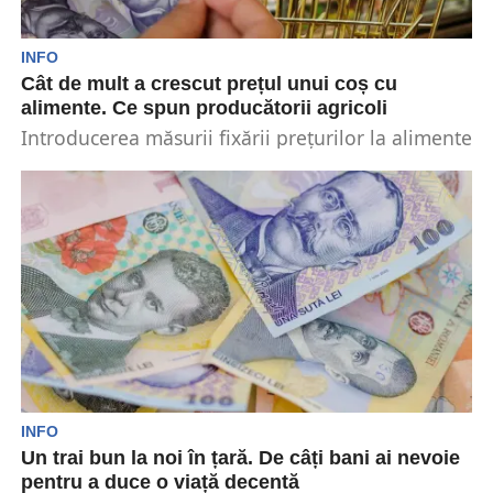
INFO
Cât de mult a crescut prețul unui coș cu
alimente. Ce spun producătorii agricoli
Introducerea măsurii fixării prețurilor la alimente
nu a fost pe placul tuturor. Printre aceștia se
află...
INFO
Un trai bun la noi în țară. De câți bani ai nevoie
pentru a duce o viață decentă