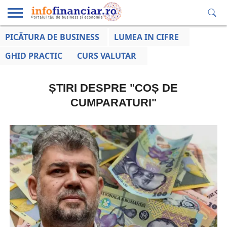
PICĂTURA DE BUSINESS
LUMEA IN CIFRE
EDUCAȚIE
ESENTIAL
INFO
LUMEA
OPINII
VOCILE
FINANCIARĂ
LA ZI
AFACERILOR
GHID PRACTIC
CURS VALUTAR
ȘTIRI DESPRE "COȘ DE
CUMPARATURI"