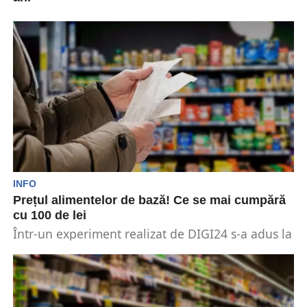
O comparație cu anul 2021 în ceea ce privește
traiul în România scoate la iveală un...
INFO
Prețul alimentelor de bază! Ce se mai cumpără
cu 100 de lei
Într-un experiment realizat de DIGI24 s-a adus la
cunoștință situația prețurilor din Europa. Cât
valorează în...