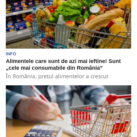
INFO
Alimentele care sunt de azi mai ieftine! Sunt
„cele mai consumabile din România”
În România, prețul alimentelor a crescut
considerabil în ultimul an și jumătate. O măsură
luată de...