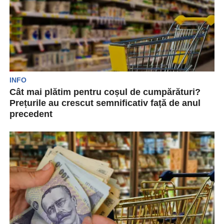
INFO
Cât mai plătim pentru coșul de cumpărături?
Prețurile au crescut semnificativ față de anul
precedent
Prețurile au crescut serios anul precedent. Astfel,
un coș de cumpărături a ajuns să coste cu...