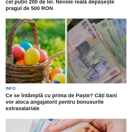
cel puțin 200 de lei. Nevoie reală depășește
pragul de 500 RON
În acest an, prețurile pentru bunurile de consum
au crescut necontenit, în unele cazuri, costurile
alimentelor...
INFO
Ce se întâmplă cu prima de Paște? Câți bani
vor aloca angajatorii pentru bonusurile
extrasalariale
Un sondaj efectuat de platfoma Bestjobs scoate
la suprafață faptul că majoritatea persoanele
active pe piața...