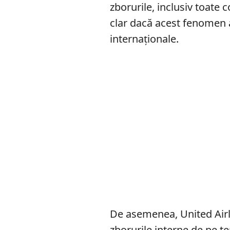
zborurile, inclusiv toate 
clar dacă acest fenomen a
internaționale.
De asemenea, United Airl
zborurile interne de pe te