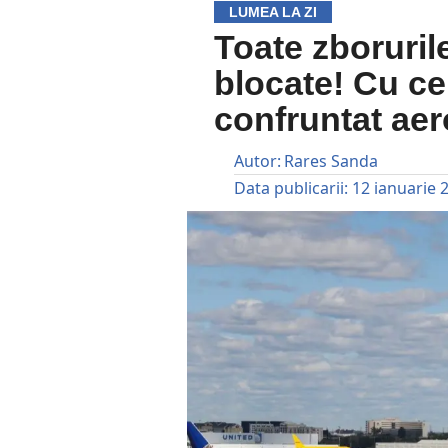
LUMEA LA ZI
Toate zboruril
blocate! Cu c
confruntat aer
Autor:
Rares Sanda
Data publicarii:
12 ianuarie 