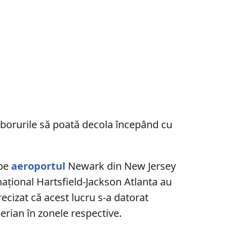
 zborurile să poată decola începând cu
 pe
aeroportul
Newark din New Jersey
național Hartsfield-Jackson Atlanta au
recizat că acest lucru s-a datorat
aerian în zonele respective.