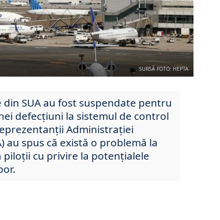
SURSĂ FOTO: HEPTA
e din SUA au fost suspendate pentru
ei defecțiuni la sistemul de control
 reprezentanții Administrației
A) au spus că există o problemă la
piloții cu privire la potențialele
bor.