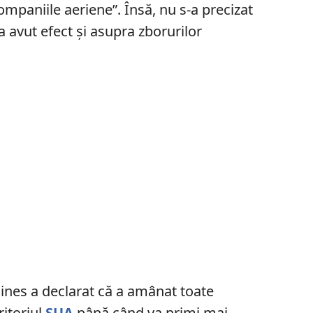
companiile aeriene”. Însă, nu s-a precizat
 avut efect și asupra zborurilor
ines a declarat că a amânat toate
ritoriul
SUA
până când va primi mai