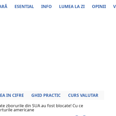
ARĂ
ESENTIAL
INFO
LUMEA LA ZI
OPINII
V
EA IN CIFRE
GHID PRACTIC
CURS VALUTAR
te zborurile din SUA au fost blocate! Cu ce
rturile americane