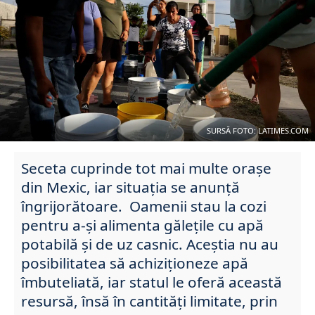
SURSĂ FOTO: LATIMES.COM
Seceta cuprinde tot mai multe orașe
din Mexic, iar situația se anunță
îngrijorătoare. Oamenii stau la cozi
pentru a-și alimenta gălețile cu apă
potabilă și de uz casnic. Aceștia nu au
posibilitatea să achiziționeze apă
îmbuteliată, iar statul le oferă această
resursă, însă în cantități limitate, prin