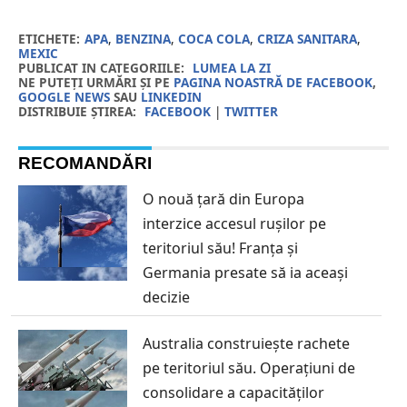
ETICHETE:
APA
,
BENZINA
,
COCA COLA
,
CRIZA SANITARA
,
MEXIC
PUBLICAT IN CATEGORIILE:
LUMEA LA ZI
NE PUTEȚI URMĂRI ȘI PE
PAGINA NOASTRĂ DE FACEBOOK
,
GOOGLE NEWS
SAU
LINKEDIN
DISTRIBUIE ȘTIREA:
FACEBOOK
|
TWITTER
RECOMANDĂRI
O nouă țară din Europa
interzice accesul rușilor pe
teritoriul său! Franța și
Germania presate să ia aceași
decizie
Australia construiește rachete
pe teritoriul său. Operațiuni de
consolidare a capacităților