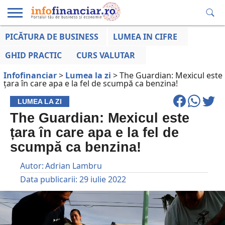
PICĂTURA DE BUSINESS
LUMEA IN CIFRE
EDUCAȚIE
ESENTIAL
INFO
LUMEA
OPINII
VOCILE
FINANCIARĂ
LA ZI
AFACERILOR
GHID PRACTIC
CURS VALUTAR
Infofinanciar
>
Lumea la zi
>
The Guardian: Mexicul este
țara în care apa e la fel de scumpă ca benzina!
LUMEA LA ZI
The Guardian: Mexicul este
țara în care apa e la fel de
scumpă ca benzina!
Autor:
Adrian Lambru
Data publicarii:
29 iulie 2022