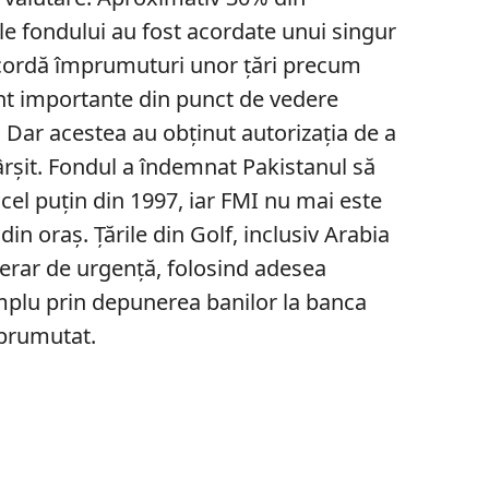
e fondului au fost acordate unui singur
acordă împrumuturi unor țări precum
unt importante din punct de vedere
 Dar acestea au obținut autorizația de a
rșit. Fondul a îndemnat Pakistanul să
 cel puțin din 1997, iar FMI nu mai este
din oraș. Țările din Golf, inclusiv Arabia
rar de urgență, folosind adesea
plu prin depunerea banilor la banca
mprumutat.