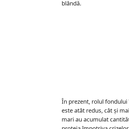
blândă.
În prezent, rolul fondului 
este atât redus, cât și m
mari au acumulat cantităț
proteja împotriva crizelo