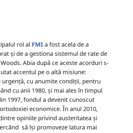
ipalul rol al
FMI
a fost acela de a
at și de a gestiona sistemul de rate de
n Woods. Abia după ce aceste acorduri s-
mutat accentul pe o altă misiune:
 urgență, cu anumite condiții, pentru
epând cu anii 1980, și mai ales în timpul
 din 1997, fondul a devenit cunoscut
 ortodoxiei economice. În anul 2010,
dintre opiniile privind austeritatea și
încercând să își promoveze latura mai