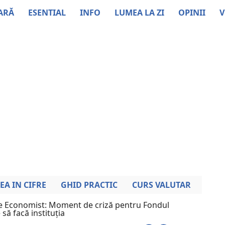
ARĂ
ESENTIAL
INFO
LUMEA LA ZI
OPINII
V
EA IN CIFRE
GHID PRACTIC
CURS VALUTAR
e Economist: Moment de criză pentru Fondul
să facă instituția