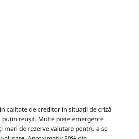
în calitate de creditor în situații de criză
ai puțin reușit. Multe piețe emergente
i mari de rezerve valutare pentru a se
r valutare. Aproximativ 30% din