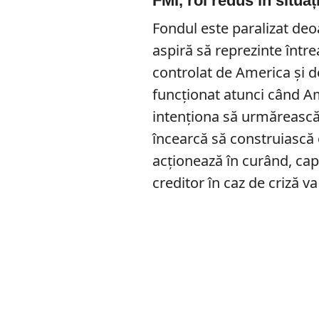
FMI, rol redus în situaț
Fondul este paralizat deoa
aspiră să reprezinte între
controlat de America și de 
funcționat atunci când A
intenționa să urmărească
încearcă să construiască 
acționează în curând, cap
creditor în caz de criză v