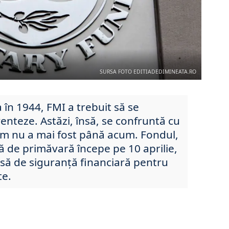
SURSA FOTO EDITIADEDIMINEATA.RO
a în 1944, FMI a trebuit să se
enteze. Astăzi, însă, se confruntă cu
cum nu a mai fost până acum. Fondul,
ă de primăvară începe pe 10 aprilie,
asă de siguranță financiară pentru
te.