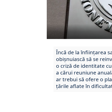
Încă de la înființarea s
obișnuiască să se reinv
o criză de identitate 
a cărui reuniune anual
ar trebui să ofere o pl
țările aflate în dificulta