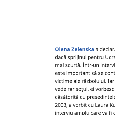
Olena Zelenska
a declar
dacă sprijinul pentru Ucrai
mai scurtă. Într-un interv
este important să se con
victime ale războiului. Ia
vede rar soțul, ei vorbesc
căsătorită cu președinte
2003, a vorbit cu Laura K
interviu amplu care va f