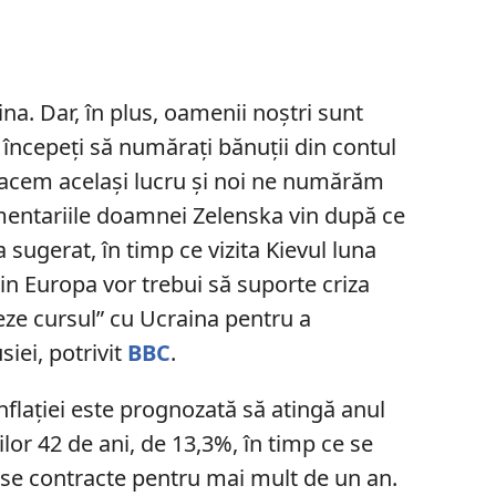
ina. Dar, în plus, oamenii noștri sunt
 începeți să numărați bănuții din contul
facem același lucru și noi ne numărăm
omentariile doamnei Zelenska vin după ce
sugerat, în timp ce vizita Kievul luna
din Europa vor trebui să suporte criza
treze cursul” cu Ucraina pentru a
iei, potrivit
BBC
.
 inflației este prognozată să atingă anul
lor 42 de ani, de 13,3%, în timp ce se
se contracte pentru mai mult de un an.