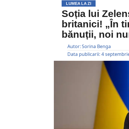
LUMEA LA ZI
Soția lui Zelen
britanici! „În 
bănuții, noi n
Autor:
Sorina Benga
Data publicarii:
4 septembri