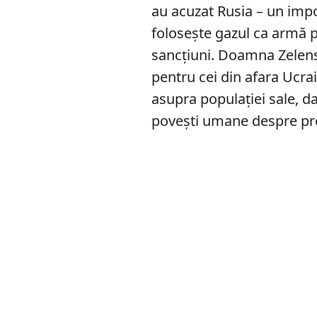
au acuzat Rusia – un impo
folosește gazul ca armă pr
sancțiuni. Doamna Zelens
pentru cei din afara Ucra
asupra populației sale, 
povești umane despre prețu