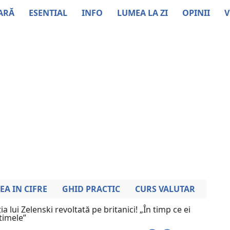
ARĂ
ESENTIAL
INFO
LUMEA LA ZI
OPINII
V
EA IN CIFRE
GHID PRACTIC
CURS VALUTAR
ia lui Zelenski revoltată pe britanici! „În timp ce ei
timele”