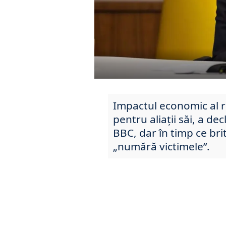
Impactul economic al r
pentru aliații săi, a d
BBC, dar în timp ce bri
„numără victimele”.