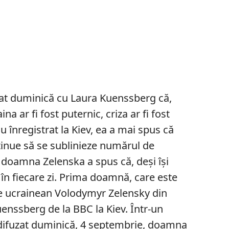
at duminică cu Laura Kuenssberg că,
na ar fi fost puternic, criza ar fi fost
iu înregistrat la Kiev, ea a mai spus că
tinue să se sublinieze numărul de
r doamna Zelenska a spus că, deși își
 în fiecare zi. Prima doamnă, care este
le ucrainean Volodymyr Zelensky din
uenssberg de la BBC la Kiev. Într-un
i difuzat duminică, 4 septembrie, doamna