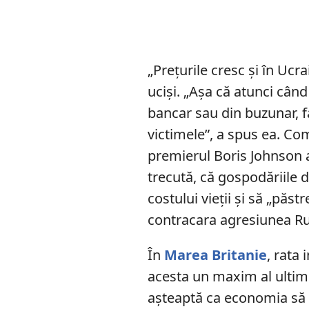
„Prețurile cresc și în Ucra
uciși. „Așa că atunci când
bancar sau din buzunar, 
victimele”, a spus ea. C
premierul Boris Johnson a 
trecută, că gospodăriile 
costului vieții și să „păs
contracara agresiunea Rus
În
Marea Britanie
, rata
acesta un maxim al ultimi
așteaptă ca economia să 