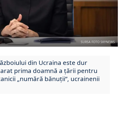
SURSA FOTO SKYNEWS
ăzboiului din Ucraina este dur
eclarat prima doamnă a țării pentru
tanicii „numără bănuții”, ucrainenii