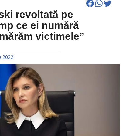
ski revoltată pe
timp ce ei numără
umărăm victimele”
e 2022