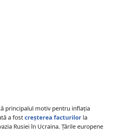
ă principalul motiv pentru inflația
ută a fost
creșterea facturilor
la
vazia Rusiei în Ucraina. Țările europene