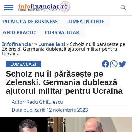
PICĂTURA DE BUSINESS
LUMEA IN CIFRE
EDUCAȚIE
ESENTIAL
INFO
LUMEA
OPINII
VOCILE
FINANCIARĂ
LA ZI
AFACERILOR
GHID PRACTIC
CURS VALUTAR
Infofinanciar
>
Lumea la zi
>
Scholz nu îl părăsește pe
Zelenski. Germania dublează ajutorul militar pentru
Ucraina
LUMEA LA ZI
Scholz nu îl părăsește pe
Zelenski. Germania dublează
ajutorul militar pentru Ucraina
Autor:
Radu Ghitulescu
Data publicarii:
12 noiembrie 2023