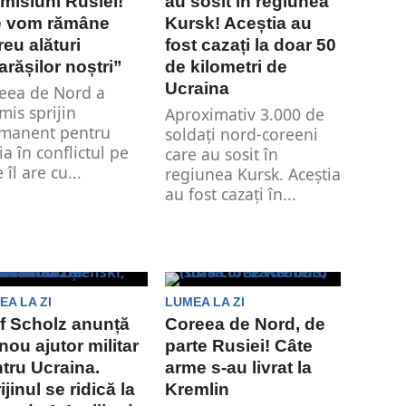
misiuni Rusiei!
au sosit în regiunea
e vom rămâne
Kursk! Aceștia au
eu alături
fost cazați la doar 50
arășilor noștri”
de kilometri de
Ucraina
eea de Nord a
mis sprijin
Aproximativ 3.000 de
manent pentru
soldați nord-coreeni
ia în conflictul pe
care au sosit în
 îl are cu...
regiunea Kursk. Aceștia
au fost cazați în...
EA LA ZI
LUMEA LA ZI
f Scholz anunță
Coreea de Nord, de
nou ajutor militar
parte Rusiei! Câte
tru Ucraina.
arme s-au livrat la
ijinul se ridică la
Kremlin