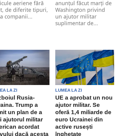
icule aeriene fără
anunţul făcut marţi de
t, de diferite tipuri,
Washington privind
la companii...
un ajutor militar
suplimentar de...
EA LA ZI
LUMEA LA ZI
boiul Rusia-
UE a aprobat un nou
aina. Trump a
ajutor militar. Se
mit un plan de a
oferă 1,4 miliarde de
i ajutorul militar
euro Ucrainei din
rican acordat
active rusești
vului dacă acesta
înghețate