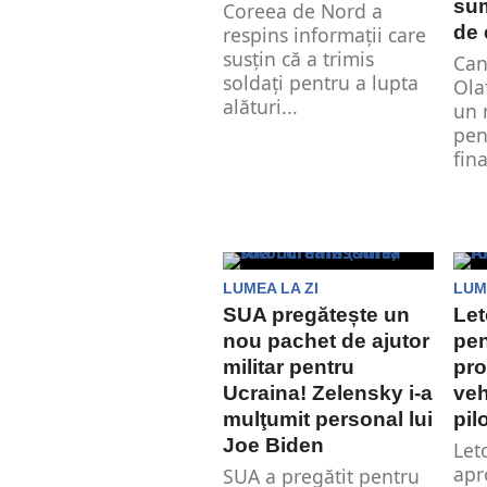
sum
Coreea de Nord a
de 
respins informaţii care
susţin că a trimis
Can
soldaţi pentru a lupta
Ola
alături...
un 
pen
fina
LUMEA LA ZI
LUM
SUA pregătește un
Let
nou pachet de ajutor
pen
militar pentru
pro
Ucraina! Zelensky i-a
veh
mulţumit personal lui
pil
Joe Biden
Let
apr
SUA a pregătit pentru