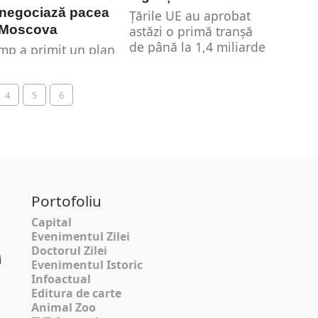
 negociază pacea
Țările UE au aprobat
 Moscova
astăzi o primă tranșă
de până la 1,4 miliarde
mp a primit un plan
de euro în...
întrerupere a
torului militar
rican acordat
4
5
6
vului dacă acesta
.
Portofoliu
Capital
Evenimentul Zilei
Doctorul Zilei
i
Evenimentul Istoric
Infoactual
Editura de carte
Animal Zoo