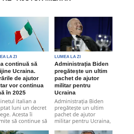
EA LA ZI
LUMEA LA ZI
lia continuă să
Administrația Biden
ijine Ucraina.
pregătește un ultim
rările de ajutor
pachet de ajutor
itar vor continua
militar pentru
ă în 2025
Ucraina
inetul italian a
Administrația Biden
ptat luni un decret
pregătește un ultim
lege. Acesta îi
pachet de ajutor
mite să continue să
militar pentru Ucraina,
izeze...
estimat la aproximativ