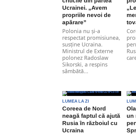
criticile din partea
pro
Ucrainei. „Avem
„L
propriile nevoi de
mer
apărare”
tov
Polonia nu și-a
Cor
respectat promisiunea,
pro
susține Ucraina.
per
Ministrul de Externe
Rus
polonez Radoslaw
care
Sikorski, a respins
sâmbătă...
LUMEA LA ZI
LUM
Coreea de Nord
Ola
neagă faptul că ajută
un 
Rusia în războiul cu
pen
Ucraina
Spr