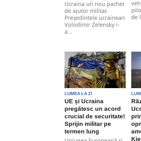
veh
Ucraina un nou pachet
pilo
de ajutor militar.
de 
Preşedintele ucrainean
Volodimir Zelensky i-
a...
LUMEA LA ZI
LUM
UE și Ucraina
Răz
pregătesc un acord
Ucr
crucial de securitate!
pri
Sprijin militar pe
opr
termen lung
ame
Kie
Uniunea Europeană și