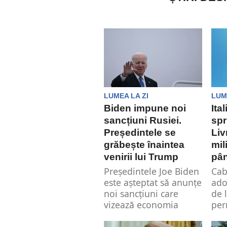
LUMEA LA ZI
LUM
Biden impune noi
Ita
sancțiuni Rusiei.
spr
Președintele se
Liv
grăbește înaintea
mil
venirii lui Trump
pân
Președintele Joe Biden
Cab
este așteptat să anunțe
ado
noi sancțiuni care
de 
vizează economia
per
Rusiei în această
furn