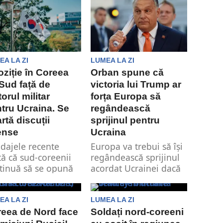
1,2 miliarde...
EA LA ZI
LUMEA LA ZI
ziție în Coreea
Orban spune că
Sud față de
victoria lui Trump ar
torul militar
forța Europa să
tru Ucraina. Se
regândească
rtă discuții
sprijinul pentru
ense
Ucraina
dajele recente
Europa va trebui să își
tă că sud-coreenii
regândească sprijinul
tinuă să se opună
acordat Ucrainei dacă
oritar furnizării
Donald Trump va fi
ecte de arme
ales președinte...
inei. Asta...
EA LA ZI
LUMEA LA ZI
eea de Nord face
Soldați nord-coreeni