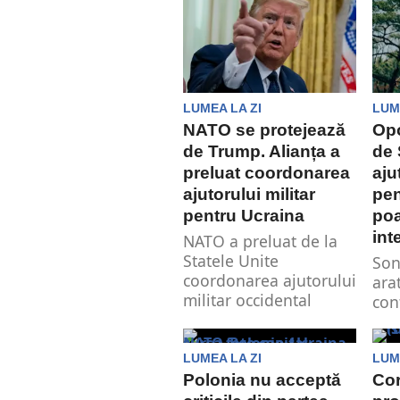
săptămână,...
LUMEA LA ZI
LUM
NATO se protejează
Opo
de Trump. Alianța a
de 
preluat coordonarea
aju
ajutorului militar
pen
pentru Ucraina
poa
int
NATO a preluat de la
Statele Unite
Son
coordonarea ajutorului
ara
militar occidental
con
pentru Ucraina.
maj
Măsura este
dir
considerată,...
Ucra
LUMEA LA ZI
LUM
Polonia nu acceptă
Cor