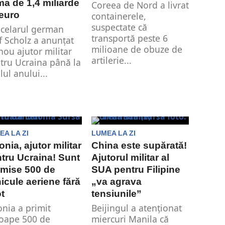
a de 1,4 miliarde
Coreea de Nord a livrat
euro
containerele,
suspectate că
celarul german
transportă peste 6
f Scholz a anunțat
milioane de obuze de
nou ajutor militar
artilerie...
tru Ucraina până la
lul anului...
EA LA ZI
LUMEA LA ZI
onia, ajutor militar
China este supărată!
tru Ucraina! Sunt
Ajutorul militar al
mise 500 de
SUA pentru Filipine
icule aeriene fără
„va agrava
ot
tensiunile”
onia a primit
Beijingul a atenţionat
oape 500 de
miercuri Manila că