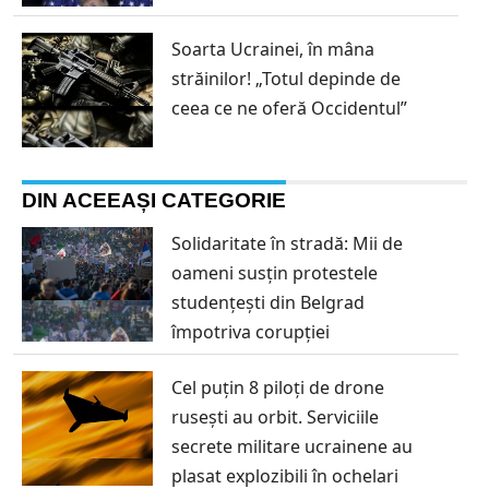
Soarta Ucrainei, în mâna
străinilor! „Totul depinde de
ceea ce ne oferă Occidentul”
DIN ACEEAȘI CATEGORIE
Solidaritate în stradă: Mii de
oameni susțin protestele
studențești din Belgrad
împotriva corupției
Cel puțin 8 piloți de drone
rusești au orbit. Serviciile
secrete militare ucrainene au
plasat explozibili în ochelari