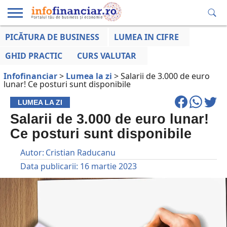
PICĂTURA DE BUSINESS
LUMEA IN CIFRE
EDUCAȚIE
ESENTIAL
INFO
LUMEA
OPINII
VOCILE
FINANCIARĂ
LA ZI
AFACERILOR
GHID PRACTIC
CURS VALUTAR
Infofinanciar
>
Lumea la zi
>
Salarii de 3.000 de euro
lunar! Ce posturi sunt disponibile
LUMEA LA ZI
Salarii de 3.000 de euro lunar!
Ce posturi sunt disponibile
Autor:
Cristian Raducanu
Data publicarii:
16 martie 2023