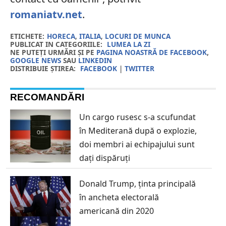
romaniatv.net
.
ETICHETE:
HORECA
,
ITALIA
,
LOCURI DE MUNCA
PUBLICAT IN CATEGORIILE:
LUMEA LA ZI
NE PUTEȚI URMĂRI ȘI PE
PAGINA NOASTRĂ DE FACEBOOK
,
GOOGLE NEWS
SAU
LINKEDIN
DISTRIBUIE ȘTIREA:
FACEBOOK
|
TWITTER
RECOMANDĂRI
Un cargo rusesc s-a scufundat
în Mediterană după o explozie,
doi membri ai echipajului sunt
dați dispăruți
Donald Trump, ținta principală
în ancheta electorală
americană din 2020