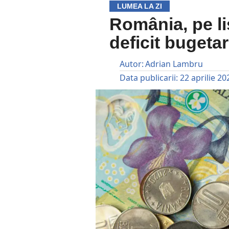
LUMEA LA ZI
România, pe l
deficit bugetar
Autor:
Adrian Lambru
Data publicarii:
22 aprilie 20