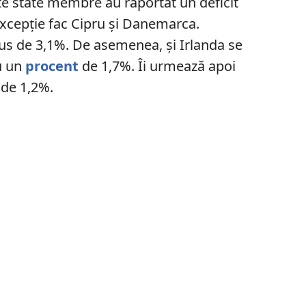
lte state membre au raportat un deficit
xcepție fac Cipru și Danemarca.
us de 3,1%. De asemenea, și Irlanda se
cu un
procent
de 1,7%. Îi urmează apoi
 de 1,2%.