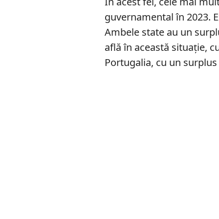
În acest fel, cele mai mu
guvernamental în 2023. E
Ambele state au un surpl
află în această situație, 
Portugalia, cu un surplus