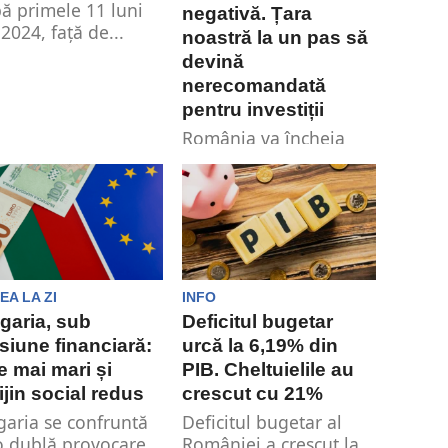
ă primele 11 luni
negativă. Țara
 2024, față de...
noastră la un pas să
devină
nerecomandată
pentru investiții
România va încheia
anul 2024 cu
perspectivă negativă și
riscă astfel să se
îndrepte către
statutul...
EA LA ZI
INFO
garia, sub
Deficitul bugetar
siune financiară:
urcă la 6,19% din
e mai mari și
PIB. Cheltuielile au
ijin social redus
crescut cu 21%
garia se confruntă
Deficitul bugetar al
o dublă provocare
României a crescut la