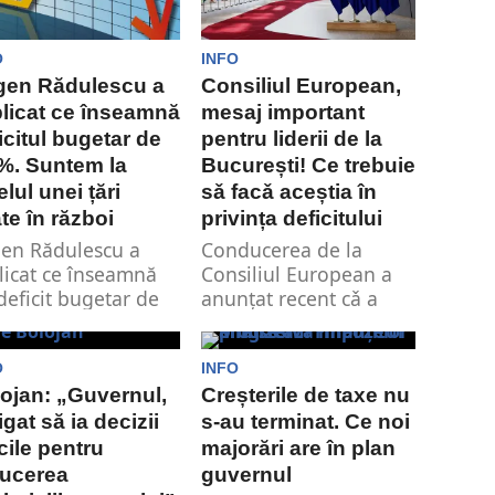
O
INFO
gen Rădulescu a
Consiliul European,
licat ce înseamnă
mesaj important
icitul bugetar de
pentru liderii de la
%. Suntem la
București! Ce trebuie
elul unei țări
sǎ facǎ aceștia în
ate în război
privința deficitului
en Rădulescu a
Conducerea de la
licat ce înseamnă
Consiliul European a
deficit bugetar de
anunțat recent cǎ a
% și cât de gravă
luat hotǎrârea de a
...
adopta
recomandarea...
O
INFO
ojan: „Guvernul,
Creșterile de taxe nu
igat să ia decizii
s-au terminat. Ce noi
icile pentru
majorări are în plan
ducerea
guvernul