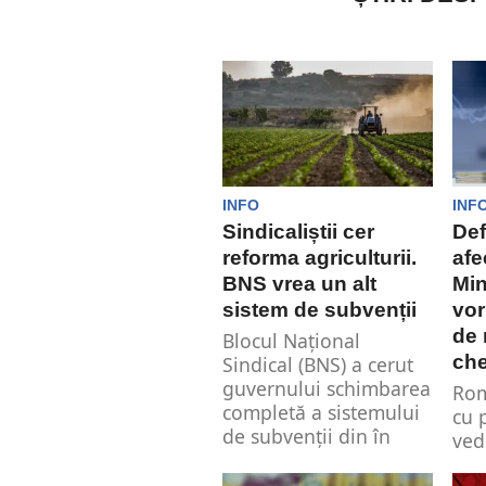
INFO
INF
Sindicaliștii cer
Def
reforma agriculturii.
afe
BNS vrea un alt
Min
sistem de subvenții
vor
de 
Blocul Naţional
che
Sindical (BNS) a cerut
guvernului schimbarea
Rom
completă a sistemului
cu 
de subvenții din în
ved
agricultură....
eco