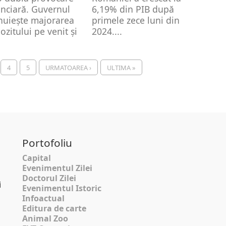
anciară. Guvernul
6,19% din PIB după
nuiește majorarea
primele zece luni din
ozitului pe venit și
2024....
ucerea...
4
5
URMATOAREA ›
ULTIMA »
Portofoliu
Capital
Evenimentul Zilei
Doctorul Zilei
i
Evenimentul Istoric
Infoactual
Editura de carte
Animal Zoo