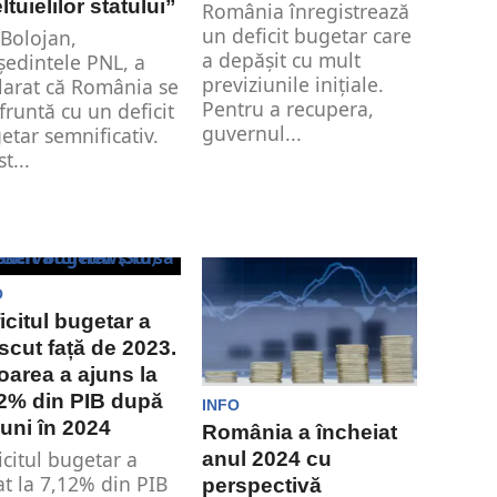
ltuielilor statului”
România înregistrează
un deficit bugetar care
e Bolojan,
a depășit cu mult
ședintele PNL, a
previziunile inițiale.
larat că România se
Pentru a recupera,
fruntă cu un deficit
guvernul...
etar semnificativ.
t...
O
icitul bugetar a
scut față de 2023.
oarea a ajuns la
2% din PIB după
INFO
luni în 2024
România a încheiat
icitul bugetar a
anul 2024 cu
at la 7,12% din PIB
perspectivă