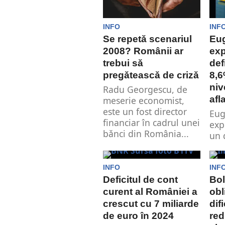
INFO
INF
Se repetǎ scenariul
Eu
2008? Românii ar
exp
trebui sǎ
def
pregǎteascǎ de crizǎ
8,6
niv
Radu Georgescu, de
afl
meserie economist,
este un fost director
Eug
financiar în cadrul unei
exp
bǎnci din România...
un 
8,6
este
INFO
INF
Deficitul de cont
Bol
curent al României a
obl
crescut cu 7 miliarde
dif
de euro în 2024
re