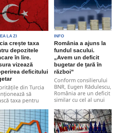
istrul Finanțelor,
czos Barna, a...
EA LA ZI
INFO
cia crește taxa
România a ajuns la
tru depozitele
fundul sacului.
care în lire.
„Avem un deficit
ura vizează
bugetar de țară în
perirea deficitului
război”
etar
Conform consilierului
BNR, Eugen Rădulescu,
oritățile din Turcia
România are un deficit
enționează să
similar cu cel al unui
ască taxa pentru
stat aflat...
ozitele bancare în
e și pentru fondurile
.