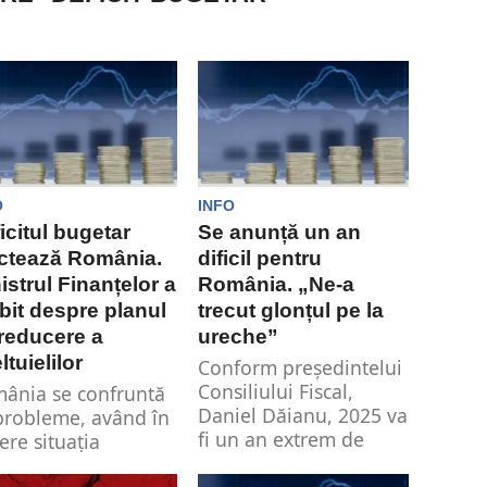
O
INFO
icitul bugetar
Se anunță un an
ctează România.
dificil pentru
istrul Finanțelor a
România. „Ne-a
bit despre planul
trecut glonțul pe la
reducere a
ureche”
ltuielilor
Conform președintelui
Consiliului Fiscal,
ânia se confruntă
Daniel Dăianu, 2025 va
probleme, având în
fi un an extrem de
ere situația
dificil pentru țara...
nomică dificilă.