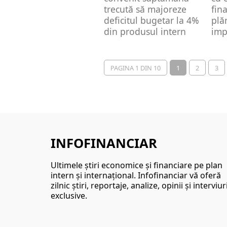
trecută să majoreze
fin
deficitul bugetar la 4%
plă
din produsul intern
imp
brut...
red
PAGINA 1 DIN 10
1
2
3
INFOFINANCIAR
Ultimele ştiri economice şi financiare pe plan
intern şi internaţional. Infofinanciar vă oferă
zilnic ştiri, reportaje, analize, opinii şi interviur
exclusive.