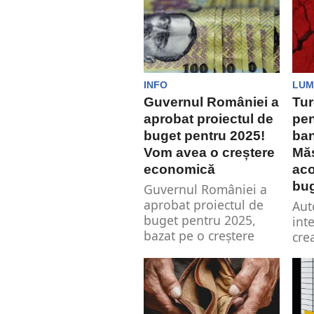
Min
Tan
INFO
LUM
Guvernul României a
Tur
aprobat proiectul de
pen
buget pentru 2025!
ban
Vom avea o creștere
Măs
economică
aco
bug
Guvernul României a
aprobat proiectul de
Aut
buget pentru 2025,
int
bazat pe o creștere
cre
economică estimată
dep
de...
lir
de..