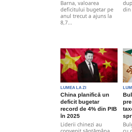
Barna, valoarea
dup
deficitului bugetar pe
din
anul trecut a ajuns la
8,7...
LUMEA LA ZI
LUM
China planifică un
Bul
deficit bugetar
pre
record de 4% din PIB
tax
în 2025
spr
Liderii chinezi au
Bul
convenit săptămâna
cu 