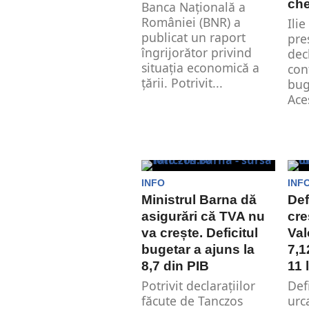
che
Banca Națională a
României (BNR) a
Ili
publicat un raport
pre
îngrijorător privind
dec
situația economică a
con
țării. Potrivit...
bug
Aces
INFO
INF
Ministrul Barna dă
Def
asigurări că TVA nu
cre
va crește. Deficitul
Val
bugetar a ajuns la
7,1
8,7 din PIB
11 
Potrivit declarațiilor
Def
făcute de Tanczos
urc