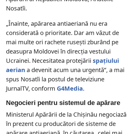
Nosatîi.
„Înainte, apărarea antiaeriană nu era
considerată o prioritate. Dar am văzut de
mai multe ori rachete ruseşti zburând pe
deasupra Moldovei în direcţia vestului
Ucrainei. Necesitatea protejării
spaţiului
aerian
a devenit acum una urgentă”, a mai
spus Nosatîi la postul de televiziune
JurnalTV, conform
G4Media
.
Negocieri pentru sistemul de apărare
Ministerul Apărării de la Chişinău negociază
în prezent cu producători de sisteme de
apărare antiaeriană, în căutarea „celei mai