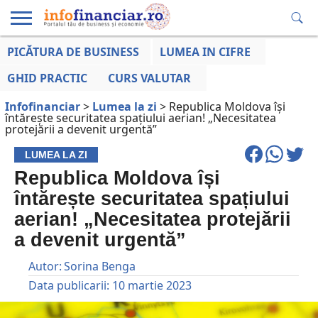
PICĂTURA DE BUSINESS
LUMEA IN CIFRE
EDUCAȚIE
ESENTIAL
INFO
LUMEA
OPINII
VOCILE
FINANCIARĂ
LA ZI
AFACERILOR
GHID PRACTIC
CURS VALUTAR
Infofinanciar
>
Lumea la zi
>
Republica Moldova își
întărește securitatea spațiului aerian! „Necesitatea
protejării a devenit urgentă”
LUMEA LA ZI
Republica Moldova își
întărește securitatea spațiului
aerian! „Necesitatea protejării
a devenit urgentă”
Autor:
Sorina Benga
Data publicarii:
10 martie 2023