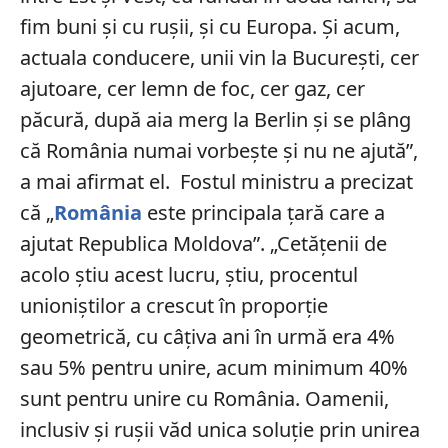
fim buni şi cu ruşii, şi cu Europa. Şi acum,
actuala conducere, unii vin la Bucureşti, cer
ajutoare, cer lemn de foc, cer gaz, cer
păcură, după aia merg la Berlin şi se plâng
că România numai vorbeşte şi nu ne ajută”,
a mai afirmat el. Fostul ministru a precizat
că „
România
este principala ţară care a
ajutat Republica Moldova”. „Cetăţenii de
acolo ştiu acest lucru, ştiu, procentul
unioniştilor a crescut în proporţie
geometrică, cu câţiva ani în urmă era 4%
sau 5% pentru unire, acum minimum 40%
sunt pentru unire cu România. Oamenii,
inclusiv şi ruşii văd unica soluţie prin unirea