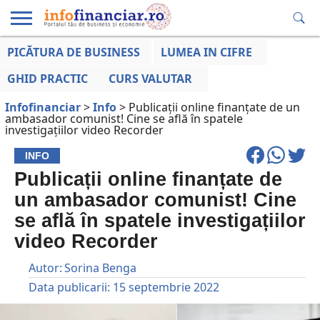
PICĂTURA DE BUSINESS
LUMEA IN CIFRE
EDUCAȚIE
ESENTIAL
INFO
LUMEA
OPINII
VOCILE
FINANCIARĂ
LA ZI
AFACERILOR
GHID PRACTIC
CURS VALUTAR
Infofinanciar
>
Info
>
Publicații online finanțate de un
ambasador comunist! Cine se află în spatele
investigațiilor video Recorder
INFO
Publicații online finanțate de
un ambasador comunist! Cine
se află în spatele investigațiilor
video Recorder
Autor:
Sorina Benga
Data publicarii:
15 septembrie 2022