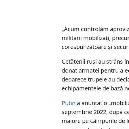
„Acum controlăm aproviz
militarii mobilizați, pre
corespunzătoare și securi
Cetățenii ruși au strâns 
donat armatei pentru a ec
deoarece trupele au declar
echipamentele de bază nec
Putin
a anunțat o „mobiliza
septembrie 2022, după ce 
majore pe câmpurile de lu