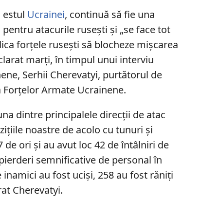
 estul
Ucrainei
, continuă să fie una
i pentru atacurile rusești și „se face tot
dica forțele rusești să blocheze mișcarea
clarat marți, în timpul unui interviu
nene, Serhii Cherevatyi, purtătorul de
 a Forțelor Armate Ucrainene.
na dintre principalele direcții de atac
zițiile noastre de acolo cu tunuri și
 de ori și au avut loc 42 de întâlniri de
 pierderi semnificative de personal în
 inamici au fost uciși, 258 au fost răniți
rat Cherevatyi.