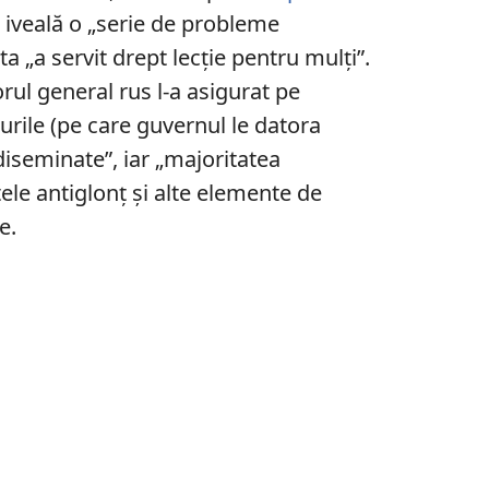
 la iveală o „serie de probleme
ta „a servit drept lecție pentru mulți”.
rul general rus l-a asigurat pe
urile (pe care guvernul le datora
diseminate”, iar „majoritatea
ele antiglonț și alte elemente de
e.