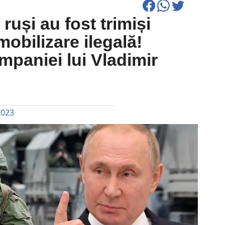
ruși au fost trimiși
obilizare ilegală!
paniei lui Vladimir
2023