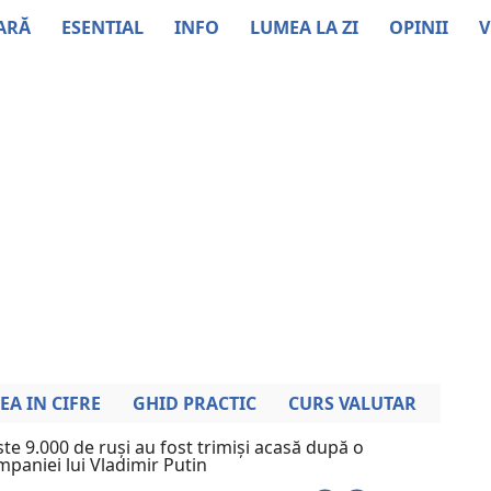
ARĂ
ESENTIAL
INFO
LUMEA LA ZI
OPINII
V
EA IN CIFRE
GHID PRACTIC
CURS VALUTAR
te 9.000 de ruși au fost trimiși acasă după o
mpaniei lui Vladimir Putin