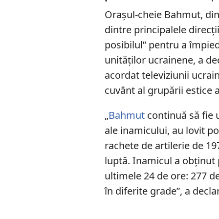
Orașul-cheie Bahmut, din
dintre principalele direcți
posibilul” pentru a împie
unităților ucrainene, a de
acordat televiziunii ucrai
cuvânt al grupării estice
„
Bahmut
continuă să fie u
ale inamicului, au lovit po
rachete de artilerie de 197
luptă. Inamicul a obținut
ultimele 24 de ore: 277 de
în diferite grade”, a decla