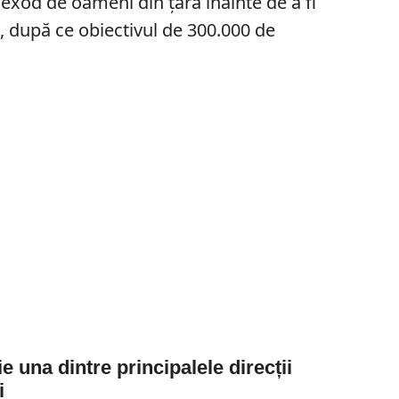
 exod de oameni din țară înainte de a fi
, după ce obiectivul de 300.000 de
 una dintre principalele direcții
i