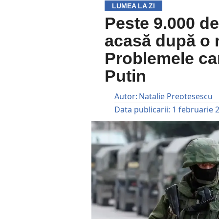
LUMEA LA ZI
Peste 9.000 de 
acasă după o m
Problemele cam
Putin
Autor:
Natalie Preotesescu
Data publicarii:
1 februarie 