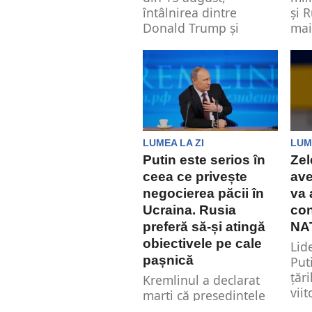
întâlnirea dintre
și 
Donald Trump și
mai
Vladimir Putin a fost
la n
asemănată,...
LUMEA LA ZI
LUM
Putin este serios în
Zel
ceea ce privește
ave
negocierea păcii în
va 
Ucraina. Rusia
con
preferă să-și atingă
NA
obiectivele pe cale
Lid
pașnică
Put
țăr
Kremlinul a declarat
vii
marți că președintele
dac
rus Vladimir Putin este