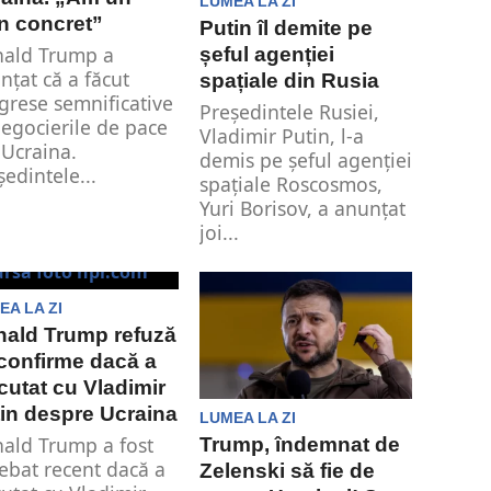
LUMEA LA ZI
n concret”
Putin îl demite pe
ald Trump a
șeful agenției
nțat că a făcut
spațiale din Rusia
grese semnificative
Președintele Rusiei,
negocierile de pace
Vladimir Putin, l-a
 Ucraina.
demis pe șeful agenției
ședintele...
spațiale Roscosmos,
Yuri Borisov, a anunțat
joi...
EA LA ZI
ald Trump refuză
confirme dacă a
cutat cu Vladimir
in despre Ucraina
LUMEA LA ZI
ald Trump a fost
Trump, îndemnat de
rebat recent dacă a
Zelenski să fie de