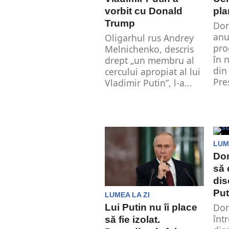
vorbit cu Donald
pla
Trump
Don
anu
Oligarhul rus Andrey
pro
Melnichenko, descris
în 
drept „un membru al
din
cercului apropiat al lui
Pre
Vladimir Putin”, l-a...
LUM
Don
să 
dis
Put
LUMEA LA ZI
Don
Lui Putin nu îi place
înt
să fie izolat.