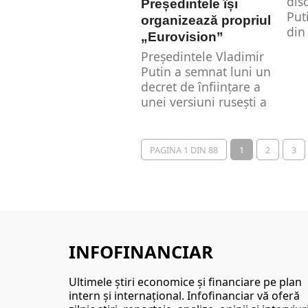
dis
Președintele își
Put
organizează propriul
din
„Eurovision”
Președintele Vladimir
Putin a semnat luni un
decret de înființare a
unei versiuni rusești a
concursului...
PAGINA 1 DIN 88
1
2
3
INFOFINANCIAR
Ultimele ştiri economice şi financiare pe plan
intern şi internaţional. Infofinanciar vă oferă