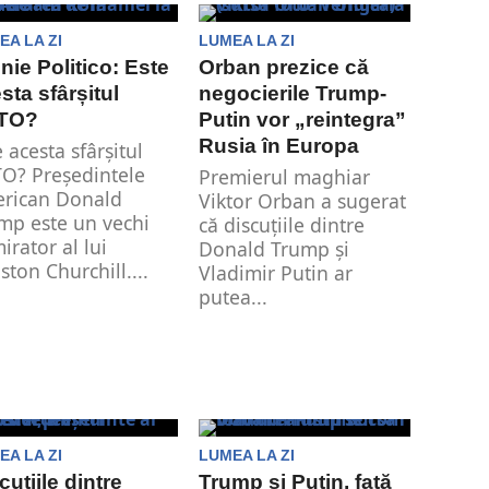
negocierilor din...
EA LA ZI
LUMEA LA ZI
nie Politico: Este
Orban prezice că
sta sfârșitul
negocierile Trump-
TO?
Putin vor „reintegra”
Rusia în Europa
e acesta sfârșitul
O? Președintele
Premierul maghiar
rican Donald
Viktor Orban a sugerat
mp este un vechi
că discuțiile dintre
irator al lui
Donald Trump și
ston Churchill....
Vladimir Putin ar
putea...
EA LA ZI
LUMEA LA ZI
cuțiile dintre
Trump și Putin, față