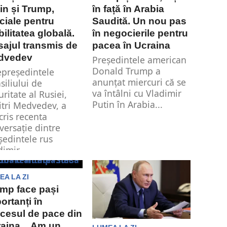
in și Trump,
în față în Arabia
ciale pentru
Saudită. Un nou pas
bilitatea globală.
în negocierile pentru
ajul transmis de
pacea în Ucraina
dvedev
Preşedintele american
Donald Trump a
epreședintele
anunţat miercuri că se
siliului de
va întâlni cu Vladimir
uritate al Rusiei,
Putin în Arabia...
tri Medvedev, a
cris recenta
versație dintre
ședintele rus
imir...
EA LA ZI
mp face pași
ortanți în
cesul de pace din
aina. „Am un