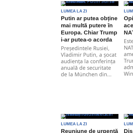
serios în ceea ce
LUMEA LA ZI
LUM
privește negocierea...
Putin ar putea obține
Opi
mai multă putere în
ace
Europa. Chiar Trump
NA
i-ar putea-o acorda
Est
NAT
Președintele Rusiei,
ame
Vladimir Putin, a șocat
Tru
audiența la conferința
adm
anuală de securitate
Win
de la München din...
LUMEA LA ZI
LUM
Reuniune de urgență
Dis