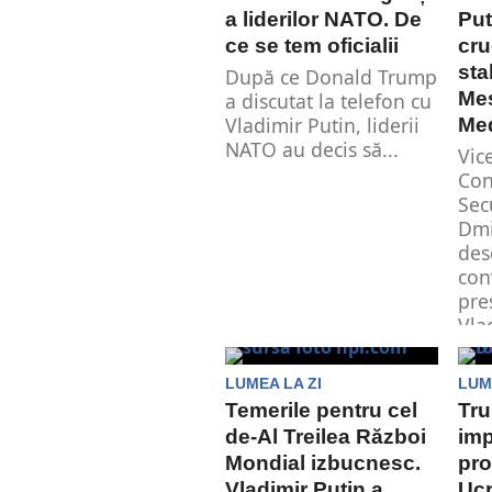
a liderilor NATO. De
Put
ce se tem oficialii
cru
sta
După ce Donald Trump
Mes
a discutat la telefon cu
Vladimir Putin, liderii
Me
NATO au decis să...
Vic
Con
Sec
Dmi
des
con
pre
Vlad
LUMEA LA ZI
LUM
Temerile pentru cel
Tru
de-Al Treilea Război
imp
Mondial izbucnesc.
pro
Vladimir Putin a
Ucr