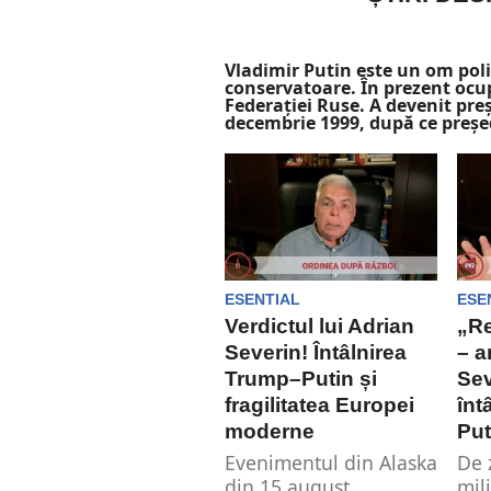
Vladimir Putin este un om poli
conservatoare. În prezent ocup
Federației Ruse. A devenit preș
decembrie 1999, după ce președ
ESENTIAL
ESE
Verdictul lui Adrian
„Re
Severin! Întâlnirea
– a
Trump–Putin și
Sev
fragilitatea Europei
înt
moderne
Put
Evenimentul din Alaska
De 
din 15 august,
mil