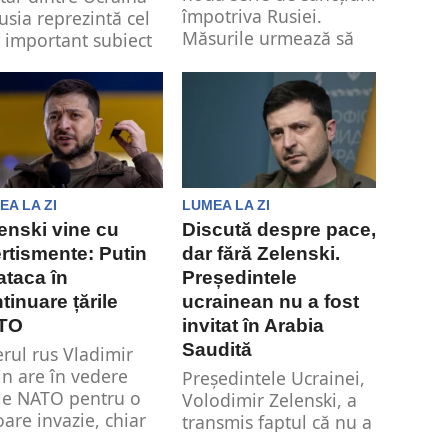
împotriva Rusiei.
Rusia reprezintă cel
Măsurile urmează să
 important subiect
intre...
ivel...
EA LA ZI
LUMEA LA ZI
enski vine cu
Discută despre pace,
rtismente: Putin
dar fără Zelenski.
ataca în
Președintele
tinuare țările
ucrainean nu a fost
TO
invitat în Arabia
Saudită
erul rus Vladimir
in are în vedere
Președintele Ucrainei,
ile NATO pentru o
Volodimir Zelenski, a
toare invazie, chiar
transmis faptul că nu a
ă discută...
fost invitat la masa