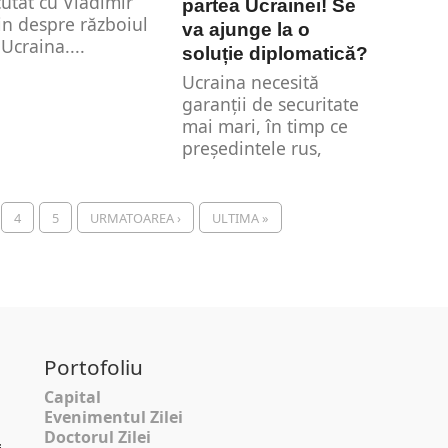
cutat cu Vladimir
partea Ucrainei! Se
in despre războiul
va ajunge la o
 Ucraina....
soluție diplomatică?
Ucraina necesită
garanții de securitate
mai mari, în timp ce
președintele rus,
Vladimir Putin nu se...
4
5
URMATOAREA ›
ULTIMA »
Portofoliu
Capital
Evenimentul Zilei
Doctorul Zilei