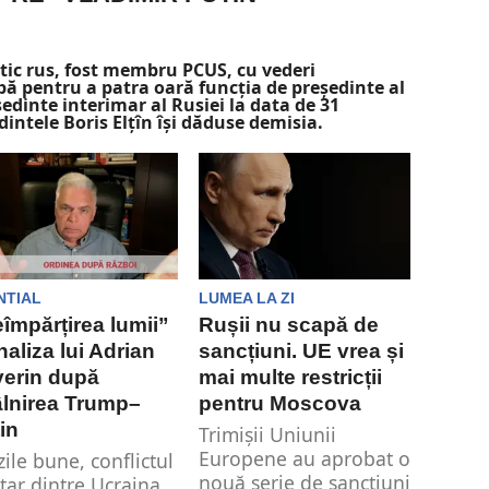
tic rus, fost membru PCUS, cu vederi
ă pentru a patra oară funcția de președinte al
edinte interimar al Rusiei la data de 31
intele Boris Elțîn își dăduse demisia.
NTIAL
LUMEA LA ZI
împărțirea lumii”
Rușii nu scapă de
naliza lui Adrian
sancțiuni. UE vrea și
erin după
mai multe restricții
âlnirea Trump–
pentru Moscova
in
Trimișii Uniunii
Europene au aprobat o
zile bune, conflictul
nouă serie de sancțiuni
itar dintre Ucraina