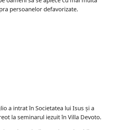
ce pe oameni să se aplece cu mai multă
upra persoanelor defavorizate.
o a intrat în Societatea lui Isus și a
eot la seminarul iezuit în Villa Devoto.