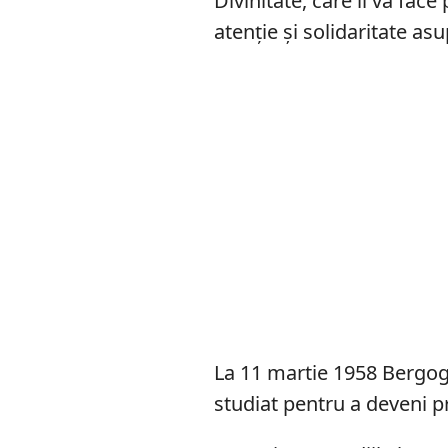
Divinitate, care îi va fa
atenţie şi solidaritate as
La 11 martie 1958 Bergogli
studiat pentru a deveni pr