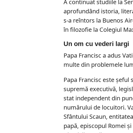
A continuat studiile la Se
aprofundând istoria, litera
s-a reîntors la Buenos Air
în filozofie la Colegiul 
Un om cu vederi largi
Papa Francisc a adus Vati
multe din problemele lum
Papa Francisc este şeful s
supremă executivă, legisl
stat independent din punc
numărului de locuitori. Va
Sfântului Scaun, entitatea
papă, episcopul Romei şi 