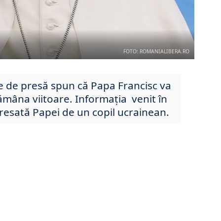
FOTO: ROMANIALIBERA.RO
le de presă spun că Papa Francisc va
mâna viitoare. Informația venit în
resată Papei de un copil ucrainean.