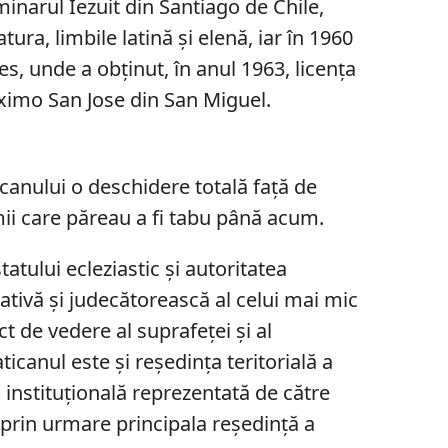
minarul Iezuit din Santiago de Chile,
tura, limbile latină şi elenă, iar în 1960
es, unde a obţinut, în anul 1963, licenţa
Maximo San Jose din San Miguel.
canului o deschidere totală faţă de
ii care păreau a fi tabu până acum.
tatului ecleziastic şi autoritatea
ativă şi judecătorească al celui mai mic
t de vedere al suprafeţei şi al
ticanul este şi reşedinţa teritorială a
 instituţională reprezentată de către
prin urmare principala reşedinţă a