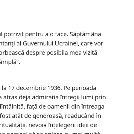
 potrivit pentru a o face. Săptămâna
ntanți ai Guvernului Ucrainei, care vor
vorbească despre posibila mea vizită
tâmplă”.
c
 la 17 decembrie 1936. Pe perioada
 a atras deja admiraţia întregii lumi prin
ntâlnită, faţă de oamenii din întreaga
 fost atât de generoasă, readucând în
ualităţii, nevoia înţelegerii ideii de