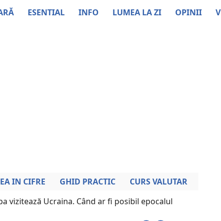
ARĂ
ESENTIAL
INFO
LUMEA LA ZI
OPINII
V
EA IN CIFRE
GHID PRACTIC
CURS VALUTAR
a vizitează Ucraina. Când ar fi posibil epocalul