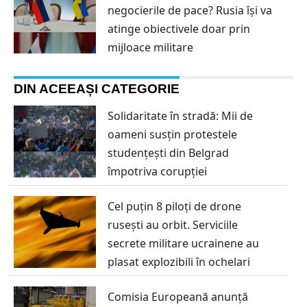
negocierile de pace? Rusia își va
atinge obiectivele doar prin
mijloace militare
DIN ACEEAȘI CATEGORIE
Solidaritate în stradă: Mii de
oameni susțin protestele
studențești din Belgrad
împotriva corupției
Cel puțin 8 piloți de drone
rusești au orbit. Serviciile
secrete militare ucrainene au
plasat explozibili în ochelari
Comisia Europeană anunță