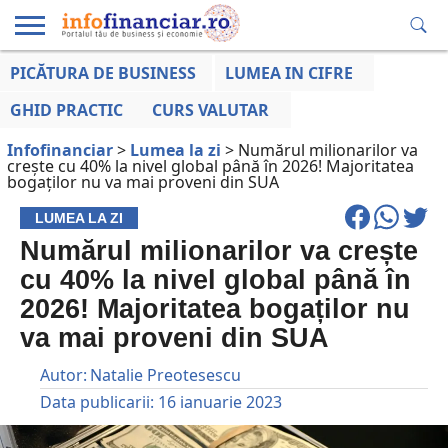
PICĂTURA DE BUSINESS
LUMEA IN CIFRE
EDUCAȚIE
ESENTIAL
INFO
LUMEA
OPINII
VOCILE
FINANCIARĂ
LA ZI
AFACERILOR
GHID PRACTIC
CURS VALUTAR
Infofinanciar
>
Lumea la zi
>
Numărul milionarilor va
crește cu 40% la nivel global până în 2026! Majoritatea
bogaților nu va mai proveni din SUA
LUMEA LA ZI
Numărul milionarilor va crește
cu 40% la nivel global până în
2026! Majoritatea bogaților nu
va mai proveni din SUA
Autor:
Natalie Preotesescu
Data publicarii:
16 ianuarie 2023