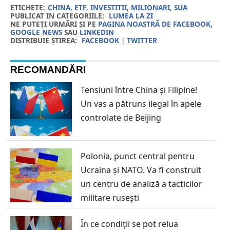
ETICHETE:
CHINA
,
ETF
,
INVESTITII
,
MILIONARI
,
SUA
PUBLICAT IN CATEGORIILE:
LUMEA LA ZI
NE PUTEȚI URMĂRI ȘI PE
PAGINA NOASTRĂ DE FACEBOOK
,
GOOGLE NEWS
SAU
LINKEDIN
DISTRIBUIE ȘTIREA:
FACEBOOK
|
TWITTER
RECOMANDĂRI
Tensiuni între China și Filipine!
Un vas a pătruns ilegal în apele
controlate de Beijing
Polonia, punct central pentru
Ucraina și NATO. Va fi construit
un centru de analiză a tacticilor
militare rusești
În ce condiții se pot relua