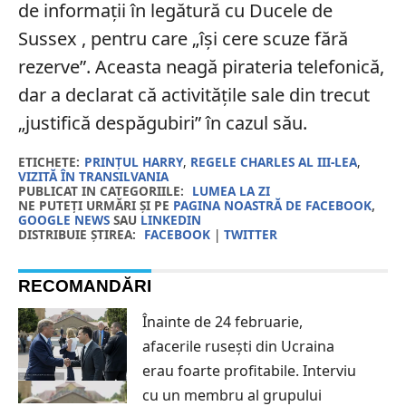
de informații în legătură cu Ducele de
Sussex , pentru care „își cere scuze fără
rezerve”.
Aceasta neagă pirateria telefonică,
dar a declarat că activitățile sale din trecut
„justifică despăgubiri” în cazul său.
ETICHETE:
PRINȚUL HARRY
,
REGELE CHARLES AL III-LEA
,
VIZITĂ ÎN TRANSILVANIA
PUBLICAT IN CATEGORIILE:
LUMEA LA ZI
NE PUTEȚI URMĂRI ȘI PE
PAGINA NOASTRĂ DE FACEBOOK
,
GOOGLE NEWS
SAU
LINKEDIN
DISTRIBUIE ȘTIREA:
FACEBOOK
|
TWITTER
RECOMANDĂRI
Înainte de 24 februarie,
afacerile rusești din Ucraina
erau foarte profitabile. Interviu
cu un membru al grupului