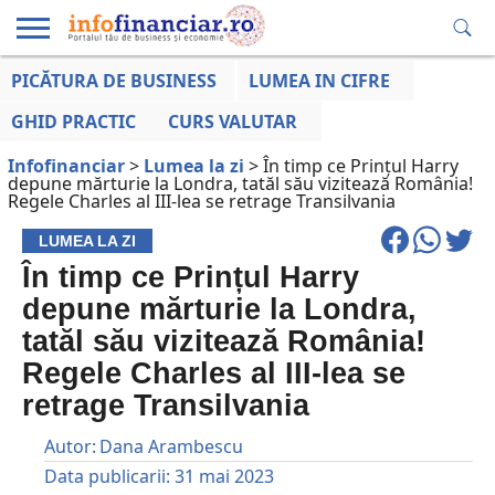
PICĂTURA DE BUSINESS
LUMEA IN CIFRE
EDUCAȚIE
ESENTIAL
INFO
LUMEA
OPINII
VOCILE
FINANCIARĂ
LA ZI
AFACERILOR
GHID PRACTIC
CURS VALUTAR
Infofinanciar
>
Lumea la zi
>
În timp ce Prințul Harry
depune mărturie la Londra, tatăl său vizitează România!
Regele Charles al III-lea se retrage Transilvania
LUMEA LA ZI
În timp ce Prințul Harry
depune mărturie la Londra,
tatăl său vizitează România!
Regele Charles al III-lea se
retrage Transilvania
Autor:
Dana Arambescu
Data publicarii:
31 mai 2023