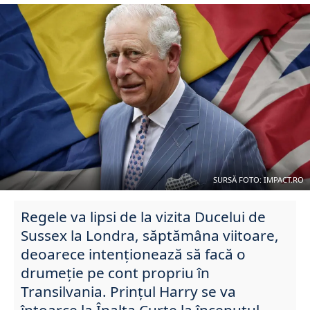
SURSĂ FOTO: IMPACT.RO
Regele va lipsi de la vizita Ducelui de
Sussex la Londra, săptămâna viitoare,
deoarece intenționează să facă o
drumeție pe cont propriu în
Transilvania. Prințul Harry se va
întoarce la Înalta Curte la începutul