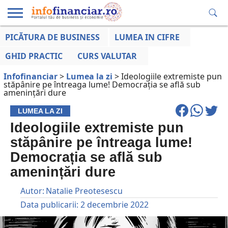
PICĂTURA DE BUSINESS
LUMEA IN CIFRE
EDUCAȚIE
ESENTIAL
INFO
LUMEA
OPINII
VOCILE
FINANCIARĂ
LA ZI
AFACERILOR
GHID PRACTIC
CURS VALUTAR
Infofinanciar
>
Lumea la zi
>
Ideologiile extremiste pun
stăpânire pe întreaga lume! Democrația se află sub
amenințări dure
LUMEA LA ZI
Ideologiile extremiste pun
stăpânire pe întreaga lume!
Democrația se află sub
amenințări dure
Autor:
Natalie Preotesescu
Data publicarii:
2 decembrie 2022