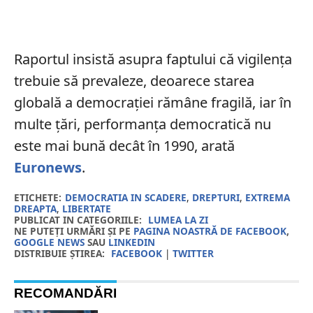
Raportul insistă asupra faptului că vigilența
trebuie să prevaleze, deoarece starea
globală a democrației rămâne fragilă, iar în
multe țări, performanța democratică nu
este mai bună decât în 1990, arată
Euronews
.
ETICHETE:
DEMOCRATIA IN SCADERE
,
DREPTURI
,
EXTREMA
DREAPTA
,
LIBERTATE
PUBLICAT IN CATEGORIILE:
LUMEA LA ZI
NE PUTEȚI URMĂRI ȘI PE
PAGINA NOASTRĂ DE FACEBOOK
,
GOOGLE NEWS
SAU
LINKEDIN
DISTRIBUIE ȘTIREA:
FACEBOOK
|
TWITTER
RECOMANDĂRI