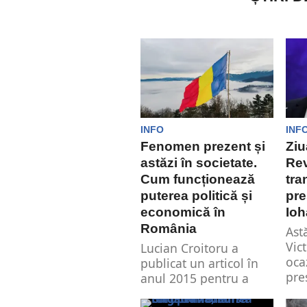
INFO
INF
Fenomen prezent și
Ziu
astăzi în societate.
Rev
Cum funcționează
tra
puterea politică și
pre
economică în
Ioh
România
Ast
Vic
Lucian Croitoru a
ocaz
publicat un articol în
pre
anul 2015 pentru a
Ioh
descrie un fenomen ce