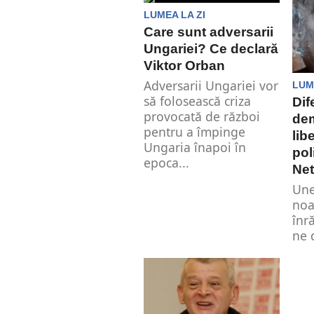
mes
este...
LUMEA LA ZI
Care sunt adversarii
Ungariei? Ce declară
Viktor Orban
Adversarii Ungariei vor
LUM
să folosească criza
Dif
provocată de război
dem
pentru a împinge
lib
Ungaria înapoi în
pol
epoca...
Ne
Une
noa
înr
ne 
pre