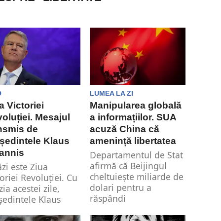
O
LUMEA LA ZI
a Victoriei
Manipularea globală
oluției. Mesajul
a informațiilor. SUA
nsmis de
acuză China că
ședintele Klaus
amenință libertatea
annis
Departamentul de Stat
afirmă că Beijingul
ăzi este Ziua
cheltuiește miliarde de
toriei Revoluției. Cu
dolari pentru a
ia acestei zile,
răspândi
ședintele Klaus
dezinformarea. De
annis a transmis un
asemenea,...