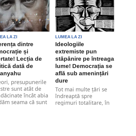
aj....
EA LA ZI
LUMEA LA ZI
erența dintre
Ideologiile
ocrație și
extremiste pun
ertate! Lecția de
stăpânire pe întreaga
itică dată de
lume! Democrația se
tanyahu
află sub amenințări
dure
ori, presupunerile
stre sunt atât de
Tot mai multe țări se
ădăcinate încât abia
îndreaptă spre
dăm seama că sunt
regimuri totalitare, în
supuneri. Ele...
timp ce democrația se
erodează la...