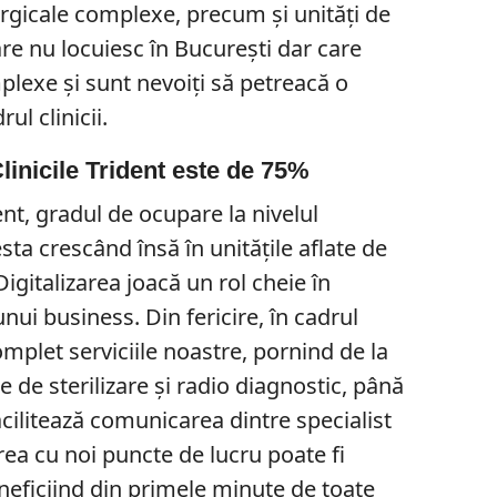
urgicale complexe, precum și unități de
are nu locuiesc în București dar care
exe și sunt nevoiți să petreacă o
ul clinicii.
linicile Trident este de 75%
ent, gradul de ocupare la nivelul
ta crescând însă în unitățile aflate de
igitalizarea joacă un rol cheie în
nui business. Din fericire, în cadrul
mplet serviciile noastre, pornind de la
ile de sterilizare și radio diagnostic, până
facilitează comunicarea dintre specialist
erea cu noi puncte de lucru poate fi
eneficiind din primele minute de toate