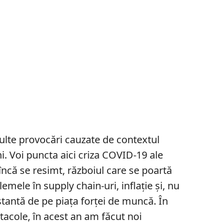
ulte provocări cauzate de contextul
i. Voi puncta aici criza COVID-19 ale
încă se resimt, războiul care se poartă
emele în supply chain-uri, inflație și, nu
stantă de pe piața forței de muncă. În
tacole, în acest an am făcut noi