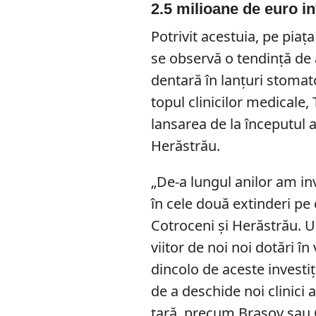
2.5 milioane de euro in
Potrivit acestuia, pe pia
se observă o tendință de
dentară în lanțuri stomat
topul clinicilor medicale,
lansarea de la începutul a
Herăstrău.
„De-a lungul anilor am in
în cele două extinderi pe 
Cotroceni și Herăstrău. Un
viitor de noi noi dotări î
dincolo de aceste investiț
de a deschide noi clinici 
țară, precum Brașov sau C