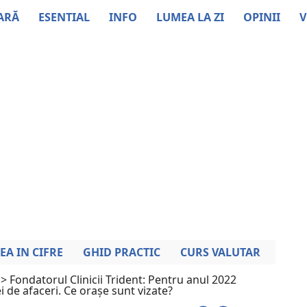
ARĂ
ESENTIAL
INFO
LUMEA LA ZI
OPINII
V
EA IN CIFRE
GHID PRACTIC
CURS VALUTAR
>
Fondatorul Clinicii Trident: Pentru anul 2022
 de afaceri. Ce orașe sunt vizate?