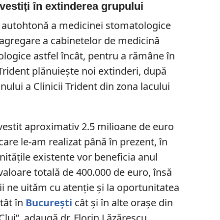
vestiți în extinderea grupului
ța autohtonă a medicinei stomatologice
 agregare a cabinetelor de medicină
ologice astfel încât, pentru a rămâne în
 Trident plănuiește noi extinderi, după
nului a Clinicii Trident din zona lacului
vestit aproximativ 2.5 milioane de euro
care le-am realizat până în prezent, în
itățile existente vor beneficia anul
n valoare totală de 400.000 de euro, însă
ii ne uităm cu atenție și la oportunitatea
atât în
București
cât și în alte orașe din
luj”, adaugă dr. Florin Lăzărescu.