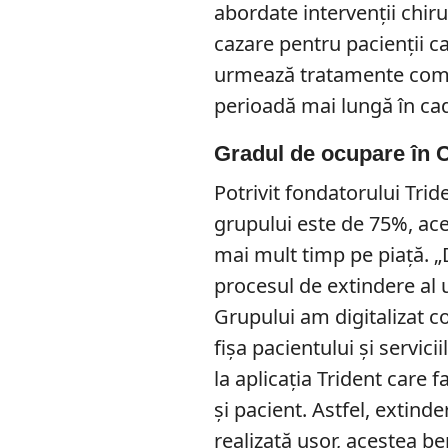
abordate intervenții chir
cazare pentru pacienții c
urmează tratamente compl
perioadă mai lungă în cadr
Gradul de ocupare în C
Potrivit fondatorului Trid
grupului este de 75%, aces
mai mult timp pe piață. „D
procesul de extindere al u
Grupului am digitalizat co
fișa pacientului și servici
la aplicația Trident care 
și pacient. Astfel, extind
realizată ușor, acestea b