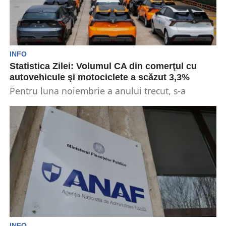
INFO
Statistica Zilei: Volumul CA din comerţul cu
autovehicule şi motociclete a scăzut 3,3%
Pentru luna noiembrie a anului trecut, s-a
raportat faptul ca volumul cifrei de afaceri din
comerţul...
INFO