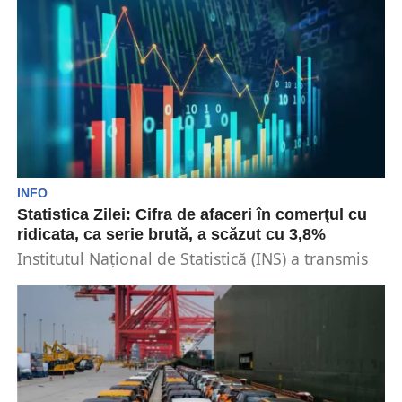
a...
INFO
Statistica Zilei: Cifra de afaceri în comerţul cu
ridicata, ca serie brută, a scăzut cu 3,8%
Institutul Național de Statistică (INS) a transmis
miercuri, 29 ianuarie, raportul despre cifra de
afaceri în...