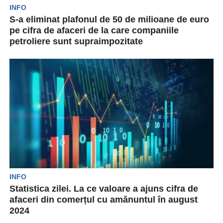
INFO
S-a eliminat plafonul de 50 de milioane de euro
pe cifra de afaceri de la care companiile
petroliere sunt supraimpozitate
Camera Deputaților a adoptat în calitate de for
decizional eliminarea plafonului de 50 de
milioane de...
INFO
Statistica zilei. La ce valoare a ajuns cifra de
afaceri din comerțul cu amănuntul în august
2024