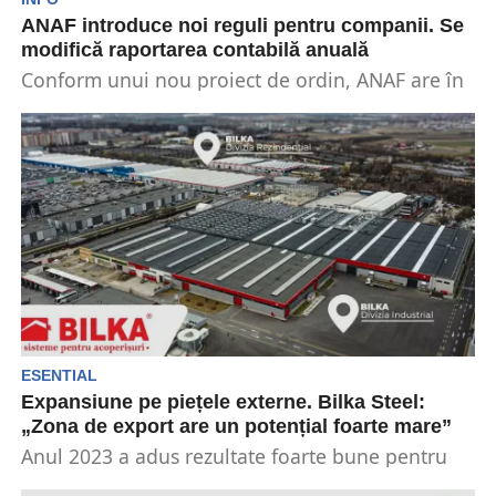
ANAF introduce noi reguli pentru companii. Se
modifică raportarea contabilă anuală
Conform unui nou proiect de ordin, ANAF are în
vedere noi prevederi pentru companiile care
depun...
ESENTIAL
Expansiune pe piețele externe. Bilka Steel:
„Zona de export are un potențial foarte mare”
Anul 2023 a adus rezultate foarte bune pentru
Bilka Steel. Compania românească a înregistrat o