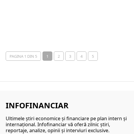
PAGINA 1 DIN 5
1
2
3
4
5
INFOFINANCIAR
Ultimele ştiri economice şi financiare pe plan intern şi
internaţional. Infofinanciar vă oferă zilnic ştiri,
reportaje, analize, opinii şi interviuri exclusive.