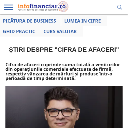
PICĂTURA DE BUSINESS
LUMEA IN CIFRE
EDUCAȚIE
ESENTIAL
INFO
LUMEA
OPINII
VOCILE
FINANCIARĂ
LA ZI
AFACERILOR
GHID PRACTIC
CURS VALUTAR
ȘTIRI DESPRE "CIFRA DE AFACERI"
Cifra de afaceri cuprinde suma totală a veniturilor
din operațiunile comerciale efectuate de firmă,
respectiv vânzarea de mărfuri și produse într-o
perioadă de timp determinată.