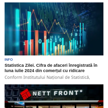
Institutul Naționale de Statistică, INS, a făcut
publice datele privind cifra de afaceri din
comerțul cu...
INFO
Statistica Zilei. Cifra de afaceri înregistrată în
luna iulie 2024 din comerțul cu ridicare
Conform Institutului Național de Statistică,
comerțul cu ridicare a înregistrat o creștere a
cifrei de afaceri...