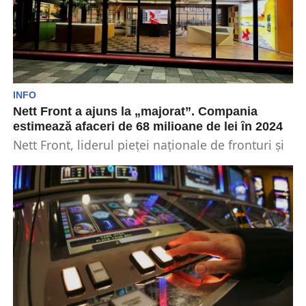
INFO
Nett Front a ajuns la „majorat”. Compania
estimează afaceri de 68 milioane de lei ȋn 2024
Nett Front, liderul pieței naționale de fronturi și
elemente decorative pentru mobilier, marchează
anul „majoratului” cu...