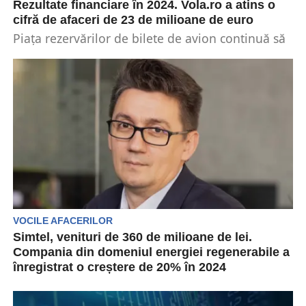
Rezultate financiare în 2024. Vola.ro a atins o
cifră de afaceri de 23 de milioane de euro
Piața rezervărilor de bilete de avion continuă să
crească. Vola.ro marchează un an de succes, cu...
VOCILE AFACERILOR
Simtel, venituri de 360 de milioane de lei.
Compania din domeniul energiei regenerabile a
înregistrat o creștere de 20% în 2024
Simtel (BVB: SMTL) este un important grup de
inginerie și tehnologie listat pe Piața Principală