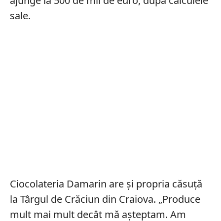
ajunge la 500 de mii de euro, după calculele
sale.
Ciocolateria Damarin are și propria căsuță
la Târgul de Crăciun din Craiova. „Produce
mult mai mult decât mă așteptam. Am