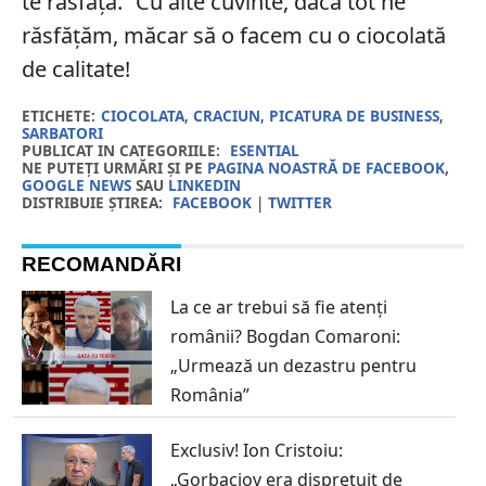
te răsfață.” Cu alte cuvinte, dacă tot ne
răsfățăm, măcar să o facem cu o ciocolată
de calitate!
ETICHETE:
CIOCOLATA
,
CRACIUN
,
PICATURA DE BUSINESS
,
SARBATORI
PUBLICAT IN CATEGORIILE:
ESENTIAL
NE PUTEȚI URMĂRI ȘI PE
PAGINA NOASTRĂ DE FACEBOOK
,
GOOGLE NEWS
SAU
LINKEDIN
DISTRIBUIE ȘTIREA:
FACEBOOK
|
TWITTER
RECOMANDĂRI
La ce ar trebui să fie atenți
românii? Bogdan Comaroni:
„Urmează un dezastru pentru
România”
Exclusiv! Ion Cristoiu:
„Gorbaciov era disprețuit de