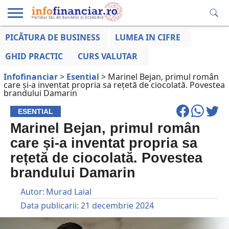
PICĂTURA DE BUSINESS
LUMEA IN CIFRE
EDUCAȚIE
ESENTIAL
INFO
LUMEA
OPINII
VOCILE
FINANCIARĂ
LA ZI
AFACERILOR
GHID PRACTIC
CURS VALUTAR
Infofinanciar
>
Esential
>
Marinel Bejan, primul român
care și-a inventat propria sa rețetă de ciocolată. Povestea
brandului Damarin
ESENTIAL
Marinel Bejan, primul român
care și-a inventat propria sa
rețetă de ciocolată. Povestea
brandului Damarin
Autor:
Murad Laial
Data publicarii:
21 decembrie 2024