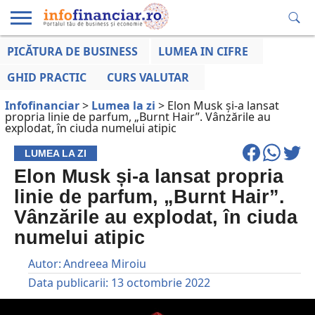
PICĂTURA DE BUSINESS
LUMEA IN CIFRE
EDUCAȚIE
ESENTIAL
INFO
LUMEA
OPINII
VOCILE
FINANCIARĂ
LA ZI
AFACERILOR
GHID PRACTIC
CURS VALUTAR
Infofinanciar
>
Lumea la zi
>
Elon Musk și-a lansat
propria linie de parfum, „Burnt Hair”. Vânzările au
explodat, în ciuda numelui atipic
LUMEA LA ZI
Elon Musk și-a lansat propria
linie de parfum, „Burnt Hair”.
Vânzările au explodat, în ciuda
numelui atipic
Autor:
Andreea Miroiu
Data publicarii:
13 octombrie 2022