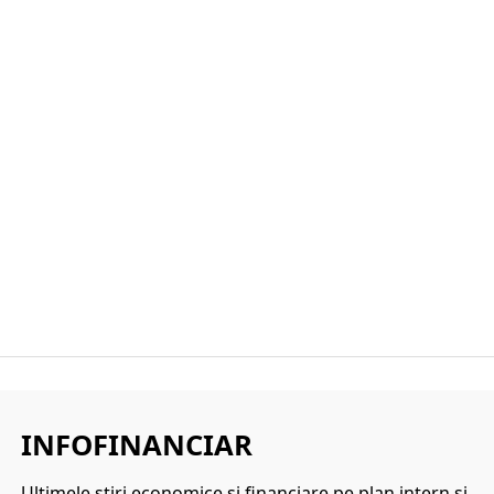
INFOFINANCIAR
Ultimele ştiri economice şi financiare pe plan intern şi