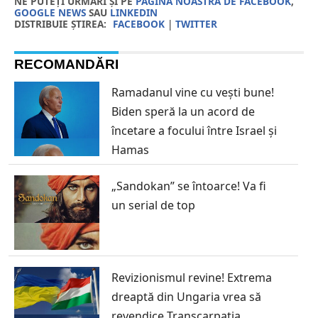
NE PUTEȚI URMĂRI ȘI PE
PAGINA NOASTRĂ DE FACEBOOK
,
GOOGLE NEWS
SAU
LINKEDIN
DISTRIBUIE ȘTIREA:
FACEBOOK
|
TWITTER
RECOMANDĂRI
Ramadanul vine cu vești bune!
Biden speră la un acord de
încetare a focului între Israel și
Hamas
„Sandokan” se întoarce! Va fi
un serial de top
Revizionismul revine! Extrema
dreaptă din Ungaria vrea să
revendice Transcarpatia