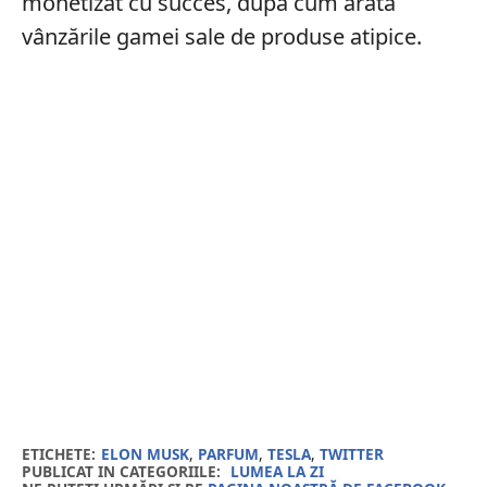
monetizat cu succes, după cum arată
vânzările gamei sale de produse atipice.
ETICHETE:
ELON MUSK
,
PARFUM
,
TESLA
,
TWITTER
PUBLICAT IN CATEGORIILE:
LUMEA LA ZI