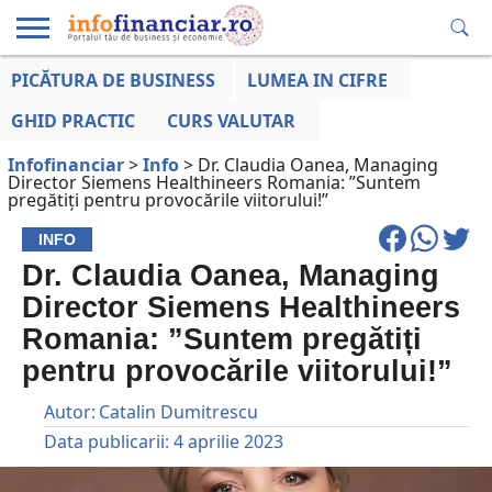
PICĂTURA DE BUSINESS
LUMEA IN CIFRE
EDUCAȚIE
ESENTIAL
INFO
LUMEA
OPINII
VOCILE
FINANCIARĂ
LA ZI
AFACERILOR
GHID PRACTIC
CURS VALUTAR
Infofinanciar
>
Info
>
Dr. Claudia Oanea, Managing
Director Siemens Healthineers Romania: ”Suntem
pregătiți pentru provocările viitorului!”
INFO
Dr. Claudia Oanea, Managing
Director Siemens Healthineers
Romania: ”Suntem pregătiți
pentru provocările viitorului!”
Autor:
Catalin Dumitrescu
Data publicarii:
4 aprilie 2023