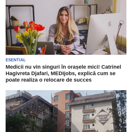
desfășurat pe 24...
ESENTIAL
Medicii nu vin singuri în orașele mici! Catrinel
Hagivreta Djafari, MEDIjobs, explică cum se
poate realiza o relocare de succes
Pe 24 iunie 2025, marți, redacția Capital a
organizat masa rotundă cu titlul „Performanța în
sănătate....