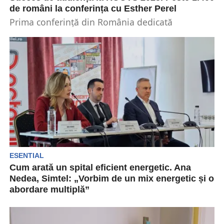
de români la conferința cu Esther Perel
Prima conferință din România dedicată
psihologiei relațiilor, intimității și
autocunoașterii, ROOTS – Search for Self, a...
ESENTIAL
Cum arată un spital eficient energetic. Ana
Nedea, Simtel: „Vorbim de un mix energetic și o
abordare multiplă”
Masa Rotundă „Performanță în Sănătate – Cum
eficientizăm sistemul sanitar din România” s-a