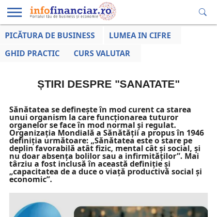
PICĂTURA DE BUSINESS
LUMEA IN CIFRE
EDUCAȚIE
ESENTIAL
INFO
LUMEA
OPINII
VOCILE
FINANCIARĂ
LA ZI
AFACERILOR
GHID PRACTIC
CURS VALUTAR
ȘTIRI DESPRE "SANATATE"
Sănătatea se definește în mod curent ca starea
unui organism la care funcționarea tuturor
organelor se face în mod normal și regulat.
Organizația Mondială a Sănătății a propus în 1946
definiția următoare: „Sănătatea este o stare pe
deplin favorabilă atât fizic, mental cât și social, și
nu doar absența bolilor sau a infirmităților”. Mai
târziu a fost inclusă în această definiție și
„capacitatea de a duce o viață productivă social și
economic”.