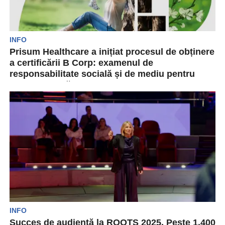
INFO
Prisum Healthcare a inițiat procesul de obținere
a certificării B Corp: examenul de
responsabilitate socială și de mediu pentru
care s-a pregătit 31 de ani
Prisum Healthcare anunță, azi, 22 aprilie 2026,
finalizarea procesului de aplicare și, astfel,
inițierea procesului de...
INFO
Succes de audiență la ROOTS 2025. Peste 1.400