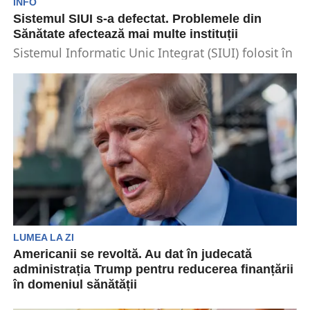
INFO
Sistemul SIUI s-a defectat. Problemele din
Sănătate afectează mai multe instituții
Sistemul Informatic Unic Integrat (SIUI) folosit în
sistemul medical s-a defectat. Drept urmare,
cardul de sănătate...
LUMEA LA ZI
Americanii se revoltă. Au dat în judecată
administrația Trump pentru reducerea finanțării
în domeniul sănătății
Aproape 20 de state au dat luni în judecată