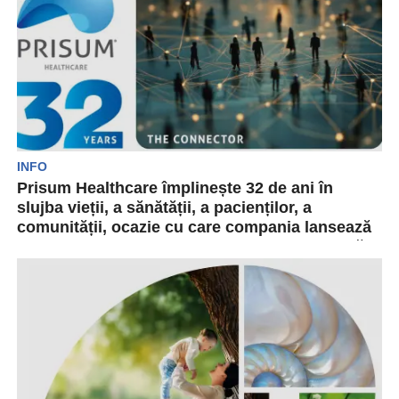
INFO
Prisum Healthcare împlinește 32 de ani în
slujba vieții, a sănătății, a pacienților, a
comunității, ocazie cu care compania lansează
noua campanie de comunicare a brandului său
corporativ.
Prisum Healthcare împlinește 32 de ani de
activitate susținută în domeniul sănătății, ocazie
cu care lansează...