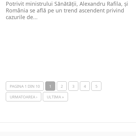
Potrivit ministrului Sănătății, Alexandru Rafila, și
România se află pe un trend ascendent privind
cazurile de...
PAGINA 1 DIN 10
1
2
3
4
5
URMATOAREA ›
ULTIMA »