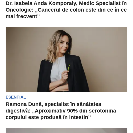
Dr. Isabela Anda Komporaly, Medic Specialist în
Oncologie: „Cancerul de colon este din ce în ce
mai frecvent”
Cancerul de colon afectează un număr tot mai
mare de persoane. Incidența sa este în
continuă...
ESENTIAL
Ramona Dună, specialist în sănătatea
digestivă: „Aproximativ 90% din serotonina
corpului este produsă în intestin”
Corpul uman este un sistem complex de
interconexiuni. Una dintre cele mai fascinante și