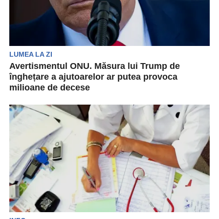
LUMEA LA ZI
Avertismentul ONU. Măsura lui Trump de
înghețare a ajutoarelor ar putea provoca
milioane de decese
Decizia președintelui Donald Trump de a
suspenda finanțarea americană ar putea duce la
alte milioane de...