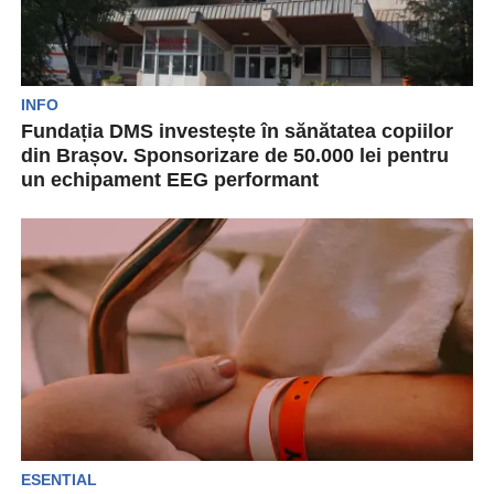
INFO
Fundația DMS investește în sănătatea copiilor
din Brașov. Sponsorizare de 50.000 lei pentru
un echipament EEG performant
Cu ocazia recentei sărbători a Zilei Internaționale
a Copilului, Fundația DMS anunță o nouă
sponsorizare în...
ESENTIAL