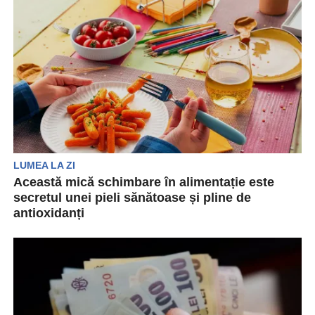
administrația Trump în legătură cu reducerea
finanțării...
LUMEA LA ZI
Această mică schimbare în alimentație este
secretul unei pieli sănătoase și pline de
antioxidanți
Un studiu recent sugerează că consumul de
morcovi tineri poate crește nivelul de carotenoizi
în piele....