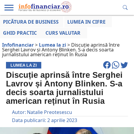
PICĂTURA DE BUSINESS
LUMEA IN CIFRE
EDUCAȚIE
ESENTIAL
INFO
LUMEA
OPINII
VOCILE
FINANCIARĂ
LA ZI
AFACERILOR
GHID PRACTIC
CURS VALUTAR
Infofinanciar
>
Lumea la zi
>
Discuție aprinsă între
Serghei Lavrov și Antony Blinken. S-a decis soarta
jurnalistului american reținut în Rusia
LUMEA LA ZI
Discuție aprinsă între Serghei
Lavrov și Antony Blinken. S-a
decis soarta jurnalistului
american reținut în Rusia
Autor:
Natalie Preotesescu
Data publicarii:
2 aprilie 2023