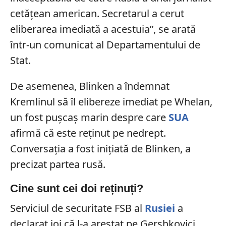
cetățean american. Secretarul a cerut
eliberarea imediată a acestuia”,
se arată
într-un comunicat al Departamentului de
Stat.
De asemenea, Blinken a îndemnat
Kremlinul să îl elibereze imediat pe Whelan,
un fost pușcaș marin despre care
SUA
afirmă că este reținut pe nedrept.
Conversația a fost inițiată de Blinken, a
precizat partea rusă.
Cine sunt cei doi reținuți?
Serviciul de securitate FSB al
Rusiei
a
declarat joi că l-a arestat pe Gershkovici,