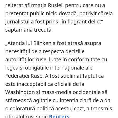
reiterat afirmația Rusiei, pentru care nu a
prezentat public nicio dovadă, potrivit căreia
jurnalistul a fost prins „în flagrant delict”
săptămâna trecută.
„Atenția lui Blinken a fost atrasă asupra
necesității de a respecta deciziile
autorităților ruse, luate în conformitate cu
legea și obligațiile internaționale ale
Federației Ruse. A fost subliniat faptul că
este inacceptabil ca oficialii de la
Washington și mass-media occidentale să
stârnească agitație cu intenția clară de a da
o coloratură politică acestui caz”, a transmis
oficialul rus, scrie
Reuters
.