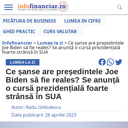
PICĂTURA DE BUSINESS
LUMEA IN CIFRE
EDUCAȚIE
ESENTIAL
INFO
LUMEA
OPINII
VOCILE
FINANCIARĂ
LA ZI
AFACERILOR
GHID PRACTIC
CURS VALUTAR
Infofinanciar
>
Lumea la zi
>
Ce șanse are președintele
Joe Biden să fie reales? Se anunță o cursă prezidențială
foarte strânsă în SUA
LUMEA LA ZI
Ce șanse are președintele Joe
Biden să fie reales? Se anunță
o cursă prezidențială foarte
strânsă în SUA
Autor:
Radu Ghitulescu
Data publicarii:
26 aprilie 2023