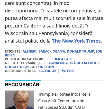
care sunt concentrați în mod
disproporționat în statele necompetitive, ar
putea afecta mai mult scorurile sale în state
precum California sau Illinois decât în
Wisconsin sau Pennsylvania, consideră
analistul politic de la
The New York Times
.
ETICHETE:
ALEGERI
,
BARACK OBAMA
,
DONALD TRUMP
,
JOE
BIDEN
PUBLICAT IN CATEGORIILE:
LUMEA LA ZI
NE PUTEȚI URMĂRI ȘI PE
PAGINA NOASTRĂ DE FACEBOOK
,
GOOGLE NEWS
SAU
LINKEDIN
DISTRIBUIE ȘTIREA:
FACEBOOK
|
TWITTER
RECOMANDĂRI
Trump s-ar putea întoarce la
Casa Albă. Temeri privind
retragerea SUA din NATO