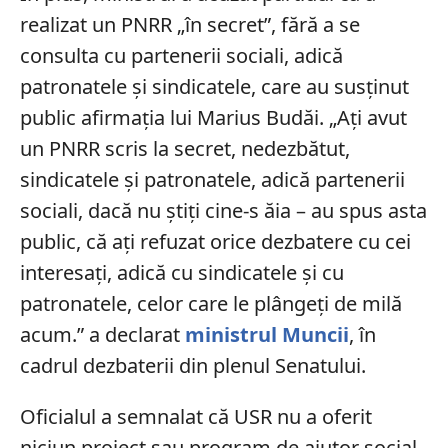
realizat un PNRR „în secret”, fără a se
consulta cu partenerii sociali, adică
patronatele și sindicatele, care au susținut
public afirmația lui Marius Budăi. „Aţi avut
un PNRR scris la secret, nedezbătut,
sindicatele şi patronatele, adică partenerii
sociali, dacă nu ştiţi cine-s ăia – au spus asta
public, că aţi refuzat orice dezbatere cu cei
interesaţi, adică cu sindicatele şi cu
patronatele, celor care le plângeţi de milă
acum.” a declarat
ministrul Muncii
, în
cadrul dezbaterii din plenul Senatului.
Oficialul a semnalat că USR nu a oferit
niciun proiect sau program de ajutor social