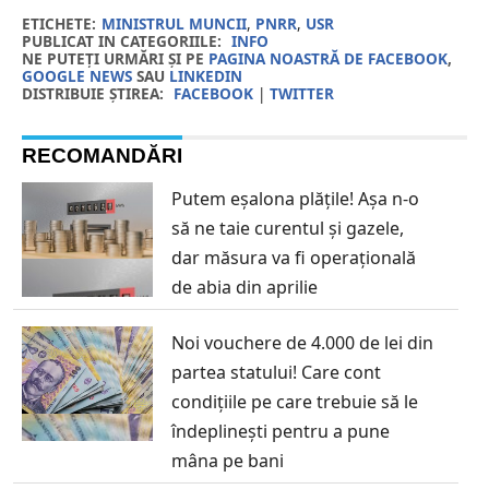
ETICHETE:
MINISTRUL MUNCII
,
PNRR
,
USR
PUBLICAT IN CATEGORIILE:
INFO
NE PUTEȚI URMĂRI ȘI PE
PAGINA NOASTRĂ DE FACEBOOK
,
GOOGLE NEWS
SAU
LINKEDIN
DISTRIBUIE ȘTIREA:
FACEBOOK
|
TWITTER
RECOMANDĂRI
Putem eșalona plățile! Așa n-o
să ne taie curentul și gazele,
dar măsura va fi operațională
de abia din aprilie
Noi vouchere de 4.000 de lei din
partea statului! Care cont
condițiile pe care trebuie să le
îndeplinești pentru a pune
mâna pe bani