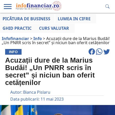
PICĂTURA DE BUSINESS
LUMEA IN CIFRE
EDUCAȚIE
ESENTIAL
INFO
LUMEA
OPINII
VOCILE
FINANCIARĂ
LA ZI
AFACERILOR
GHID PRACTIC
CURS VALUTAR
Infofinanciar
>
Info
>
Acuzații dure de la Marius Budăi!
„Un PNRR scris în secret” și niciun ban oferit cetățenilor
INFO
Acuzații dure de la Marius
Budăi! „Un PNRR scris în
secret” și niciun ban oferit
cetățenilor
Autor:
Bianca Pislaru
Data publicarii:
11 mai 2023