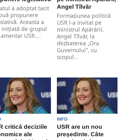
Angel Tîlvăr
atul a adoptat tacit
ouă propunere
Formațiunea politică
islativă. Aceasta a
USR l-a invitat pe
t inițiată de grupul
ministrul Apărării,
lamentar USR....
Angel Tîlvăr, la
dezbaterea „Ora
Guvernului”, cu
scopul...
O
INFO
 critică deciziile
USR are un nou
onomice ale
președinte. Câte