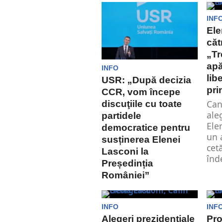
INF
Ele
căt
„Tr
apă
INFO
lib
USR: „După decizia
pri
CCR, vom începe
Can
discuţiile cu toate
ale
partidele
Ele
democratice pentru
un 
susținerea Elenei
cet
Lasconi la
înd
Președinția
României”
Prim-vicepreşedintele
USR Dominic Fritz a
INFO
INF
declarat, luni, că, după
Alegeri prezidențiale
Pro