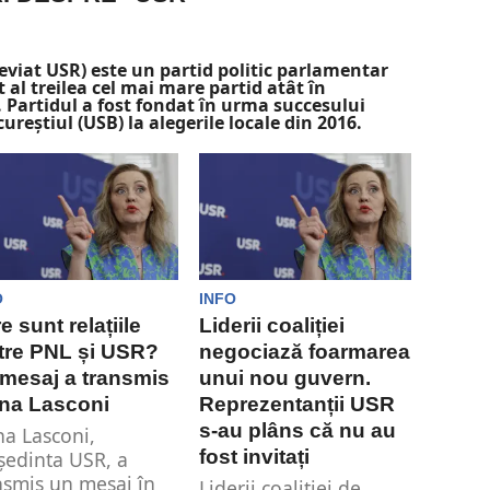
viat USR) este un partid politic parlamentar
al treilea cel mai mare partid atât în ​​
l. Partidul a fost fondat în urma succesului
reștiul (USB) la alegerile locale din 2016.
O
INFO
e sunt relațiile
Liderii coaliției
tre PNL și USR?
negociază foarmarea
mesaj a transmis
unui nou guvern.
na Lasconi
Reprezentanții USR
s-au plâns că nu au
na Lasconi,
fost invitați
ședinta USR, a
nsmis un mesaj în
Liderii coaliției de