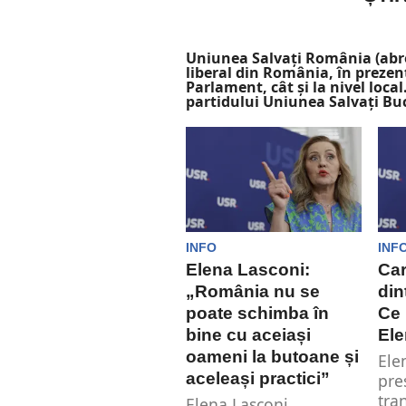
Uniunea Salvați România (abre
liberal din România, în prezent 
Parlament, cât și la nivel loca
partidului Uniunea Salvați Bucu
INFO
INF
Elena Lasconi:
Car
„România nu se
din
poate schimba în
Ce 
bine cu aceiași
Ele
oameni la butoane și
Ele
aceleași practici”
pre
tra
Elena Lasconi,