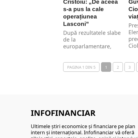
Cristoiu: „De aceea
Guv
s-a pus la cale
Cio
operațiunea
via
Lasconi”
Pre
Ele
După rezultatele slabe
pre
de la
Cio
europarlamentare,
via
Cătălin Drulă și-a dat
ace
demisia din funcția de
președinte USR....
PAGINA 1 DIN 5
1
2
3
INFOFINANCIAR
Ultimele ştiri economice şi financiare pe plan
intern şi internaţional. Infofinanciar vă oferă