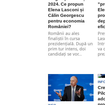
validarea primului tur
2024. Ce propun
”pr
al alegerilor
Elena Lasconi și
Ele
prezidenţiale de...
Călin Georgescu
pro
pentru economia
dep
României?
efi
Românii au ales
Pre
finaliștii în cursa
Las
prezidențială. După un
înt
prim tur intens, doi
va 
candidați se vor...
pre
INF
Cre
Pil
ado
pro