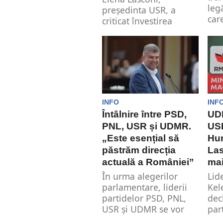
leg
președinta USR, a
care
criticat învestirea
noului Guvern Ciolacu
2, considerând că
schimbările minore
nu...
INFO
INF
Întâlnire între PSD,
UD
PNL, USR și UDMR.
USR
„Este esențial să
Hun
păstrăm direcția
Las
actuală a României”
mai
În urma alegerilor
Lid
parlamentare, liderii
Kel
partidelor PSD, PNL,
dec
USR și UDMR se vor
par
întâlni miercuri la...
con