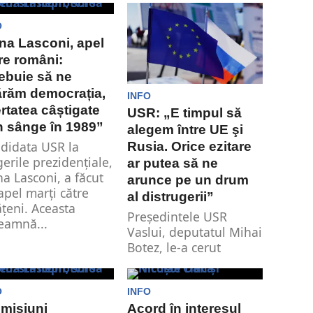
guvern de...
O
na Lasconi, apel
re români:
ebuie să ne
răm democrația,
INFO
ertatea câștigate
USR: „E timpul să
n sânge în 1989”
alegem între UE şi
didata USR la
Rusia. Orice ezitare
gerile prezidențiale,
ar putea să ne
na Lasconi, a făcut
arunce pe un drum
apel marți către
al distrugerii”
ățeni. Aceasta
Preşedintele USR
eamnă...
Vaslui, deputatul Mihai
Botez, le-a cerut
liderilor politici din
judeţ să se ralieze în...
O
INFO
misiuni
Acord în interesul