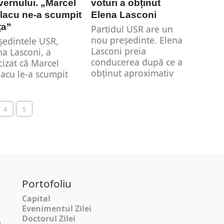
ernului. „Marcel
voturi a obținut
lacu ne-a scumpit
Elena Lasconi
ța”
Partidul USR are un
nou președinte. Elena
ședintele USR,
Lasconi preia
na Lasconi, a
conducerea după ce a
cizat că Marcel
obținut aproximativ
lacu le-a scumpit
70%...
ța românilor și că
asta...
4
5
Portofoliu
Capital
Evenimentul Zilei
Doctorul Zilei