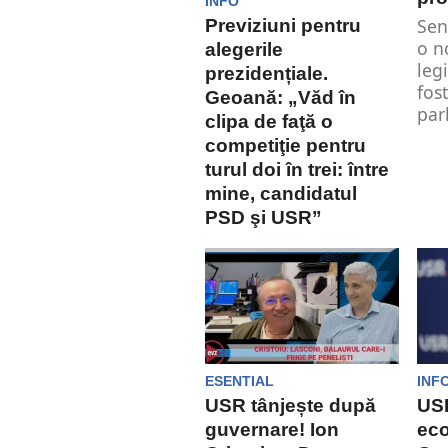
INFO
Sen
Previziuni pentru
o n
alegerile
leg
prezidențiale.
fos
Geoană: „Văd în
par
clipa de faţă o
competiţie pentru
turul doi în trei: între
mine, candidatul
PSD şi USR”
Mircea Geoană este
candidatul
independent pentru
președinția României.
Acesta a făcut și câteva
previziuni cu privire...
ESENTIAL
INF
USR tânjește după
USR
guvernare! Ion
ec