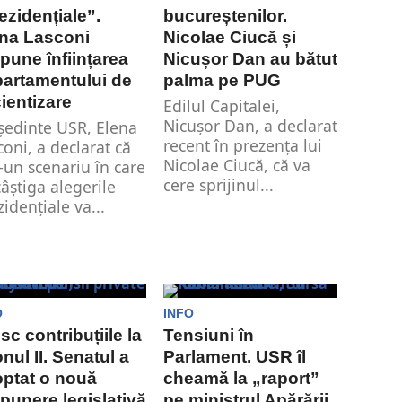
ezidențiale”.
bucureștenilor.
na Lasconi
Nicolae Ciucă și
pune înființarea
Nicușor Dan au bătut
artamentului de
palma pe PUG
cientizare
Edilul Capitalei,
Nicușor Dan, a declarat
ședinte USR, Elena
recent în prezența lui
coni, a declarat că
Nicolae Ciucă, că va
r-un scenariu în care
cere sprijinul...
câștiga alegerile
zidențiale va...
O
INFO
sc contribuțiile la
Tensiuni în
onul II. Senatul a
Parlament. USR îl
ptat o nouă
cheamă la „raport”
punere legislativă
pe ministrul Apărării,