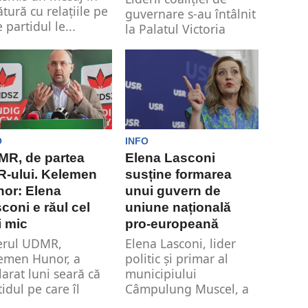
ătură cu relațiile pe
guvernare s-au întâlnit
 partidul le...
la Palatul Victoria
pentru a negocia
formarea unui nou
guvern....
O
INFO
MR, de partea
Elena Lasconi
-ului. Kelemen
susține formarea
or: Elena
unui guvern de
coni e răul cel
uniune națională
 mic
pro-europeană
erul UDMR,
Elena Lasconi, lider
emen Hunor, a
politic și primar al
larat luni seară că
municipiului
tidul pe care îl
Câmpulung Muscel, a
duce nu îl...
propus formarea unui