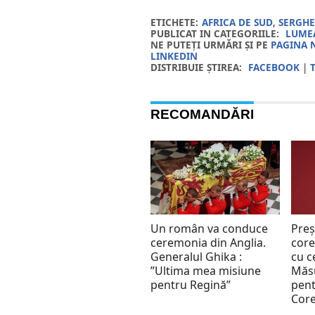
ETICHETE:
AFRICA DE SUD
,
SERGHE
PUBLICAT IN CATEGORIILE:
LUMEA
NE PUTEȚI URMĂRI ȘI PE
PAGINA 
LINKEDIN
DISTRIBUIE ȘTIREA:
FACEBOOK
|
RECOMANDĂRI
Un român va conduce
Preș
ceremonia din Anglia.
core
Generalul Ghika :
cu c
”Ultima mea misiune
Măs
pentru Regină”
pent
Cor