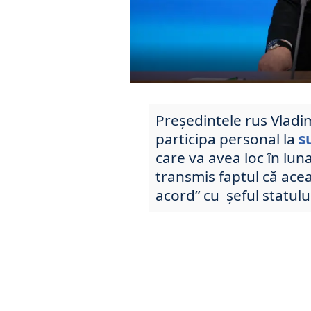
Președintele rus Vladi
participa personal la
s
care va avea loc în lun
transmis faptul că ace
acord” cu șeful statulu