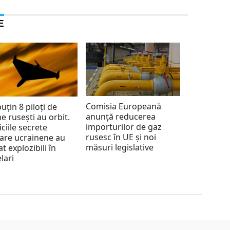
E
Comisia Europeană
puțin 8 piloți de
anunță reducerea
e rusești au orbit.
importurilor de gaz
iciile secrete
rusesc în UE și noi
tare ucrainene au
măsuri legislative
at explozibili în
lari