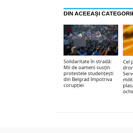
DIN ACEEAȘI CATEGORI
Solidaritate în stradă:
Cel 
Mii de oameni susțin
dron
protestele studențești
Serv
din Belgrad împotriva
mili
corupției
plas
oche