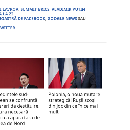
I LAVROV
,
SUMMIT BRICS
,
VLADIMIR PUTIN
 LA ZI
NOASTRĂ DE FACEBOOK
,
GOOGLE NEWS
SAU
TWITTER
edintele sud-
Polonia, o nouă mutare
ean se confruntă
strategică! Rușii scoși
ereri de destituire.
din joc din ce în ce mai
ura necesară
mult
ru a apăra țara de
eea de Nord