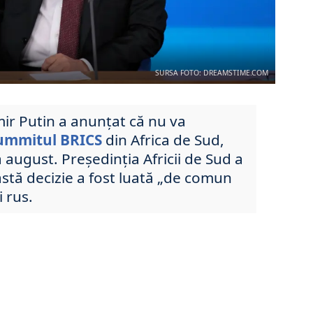
SURSA FOTO: DREAMSTIME.COM
mir Putin a anunțat că nu va
ummitul BRICS
din Africa de Sud,
a august. Președinția Africii de Sud a
astă decizie a fost luată „de comun
i rus.