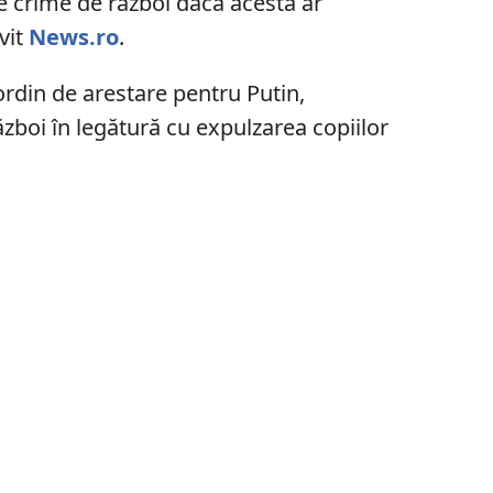
e crime de război dacă acesta ar
vit
News.ro
.
ordin de arestare pentru Putin,
zboi în legătură cu expulzarea copiilor