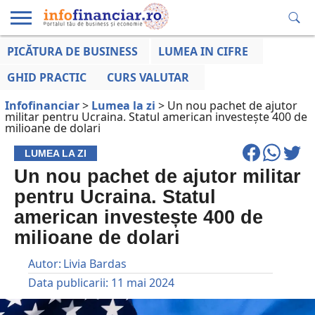
PICĂTURA DE BUSINESS
LUMEA IN CIFRE
EDUCAȚIE
ESENTIAL
INFO
LUMEA
OPINII
VOCILE
FINANCIARĂ
LA ZI
AFACERILOR
GHID PRACTIC
CURS VALUTAR
Infofinanciar
>
Lumea la zi
>
Un nou pachet de ajutor
militar pentru Ucraina. Statul american investește 400 de
milioane de dolari
LUMEA LA ZI
Un nou pachet de ajutor militar
pentru Ucraina. Statul
american investește 400 de
milioane de dolari
Autor:
Livia Bardas
Data publicarii:
11 mai 2024