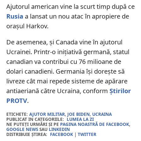
Ajutorul american vine la scurt timp după ce
Rusia
a lansat un nou atac în apropiere de
orașul Harkov.
De asemenea, și Canada vine în ajutorul
Ucrainei. Printr-o inițiativă germană, statul
canadian va contribui cu 76 milioane de
dolari canadieni. Germania își dorește să
livreze cât mai repede sisteme de apărare
antiaeriană către Ucraina, conform
Știrilor
PROTV
.
ETICHETE:
AJUTOR MILITAR
,
JOE BIDEN
,
UCRAINA
PUBLICAT IN CATEGORIILE:
LUMEA LA ZI
NE PUTEȚI URMĂRI ȘI PE
PAGINA NOASTRĂ DE FACEBOOK
,
GOOGLE NEWS
SAU
LINKEDIN
DISTRIBUIE ȘTIREA:
FACEBOOK
|
TWITTER