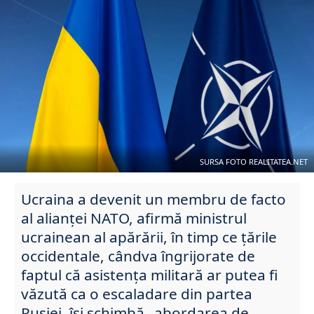
SURSA FOTO REALITATEA.NET
Ucraina a devenit un membru de facto
al alianței NATO, afirmă ministrul
ucrainean al apărării, în timp ce țările
occidentale, cândva îngrijorate de
faptul că asistența militară ar putea fi
văzută ca o escaladare din partea
Rusiei, își schimbă „abordarea de