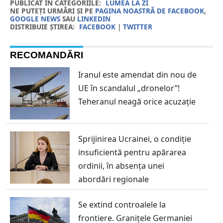
PUBLICAT IN CATEGORIILE:
LUMEA LA ZI
NE PUTEȚI URMĂRI ȘI PE
PAGINA NOASTRĂ DE FACEBOOK
,
GOOGLE NEWS
SAU
LINKEDIN
DISTRIBUIE ȘTIREA:
FACEBOOK
|
TWITTER
RECOMANDĂRI
Iranul este amendat din nou de
UE în scandalul „dronelor”!
Teheranul neagă orice acuzație
Sprijinirea Ucrainei, o condiție
insuficientă pentru apărarea
ordinii, în absența unei
abordări regionale
Se extind controalele la
frontiere. Granițele Germaniei