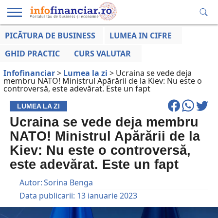
PICĂTURA DE BUSINESS
LUMEA IN CIFRE
EDUCAȚIE
ESENTIAL
INFO
LUMEA
OPINII
VOCILE
FINANCIARĂ
LA ZI
AFACERILOR
GHID PRACTIC
CURS VALUTAR
Infofinanciar
>
Lumea la zi
>
Ucraina se vede deja
membru NATO! Ministrul Apărării de la Kiev: Nu este o
controversă, este adevărat. Este un fapt
LUMEA LA ZI
Ucraina se vede deja membru
NATO! Ministrul Apărării de la
Kiev: Nu este o controversă,
este adevărat. Este un fapt
Autor:
Sorina Benga
Data publicarii:
13 ianuarie 2023