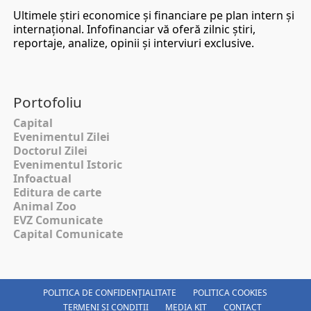
Ultimele ştiri economice şi financiare pe plan intern şi
internaţional. Infofinanciar vă oferă zilnic ştiri,
reportaje, analize, opinii şi interviuri exclusive.
Portofoliu
Capital
Evenimentul Zilei
Doctorul Zilei
Evenimentul Istoric
Infoactual
Editura de carte
Animal Zoo
EVZ Comunicate
Capital Comunicate
POLITICA DE CONFIDENȚIALITATE
POLITICA COOKIES
TERMENI SI CONDITII
MEDIA KIT
CONTACT