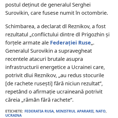
postul deținut de generalul Serghei
Surovikin, care fusese numit în octombrie.
Schimbarea, a declarat dl Reznikov, a fost
rezultatul „conflictului dintre dl Prigozhin și
forțele armate ale
Federației Ruse
„.
Generalul Surovikin a supravegheat
recentele atacuri brutale asupra
infrastructurii energetice a Ucrainei care,
potrivit dlui Reznikov, „au redus stocurile
[de rachete rusești] fără niciun rezultat”,
repetând o afirmație ucraineană potrivit
căreia „rămân fără rachete”.
ETICHETE:
FEDERATIA RUSA
,
MINISTRUL APARARII
,
NATO
,
UCRAINA