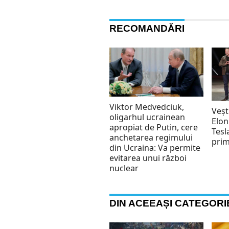
RECOMANDĂRI
Viktor Medvedciuk,
Veșt
oligarhul ucrainean
Elon
apropiat de Putin, cere
Tesl
anchetarea regimului
prim
din Ucraina: Va permite
evitarea unui război
nuclear
DIN ACEEAȘI CATEGORI