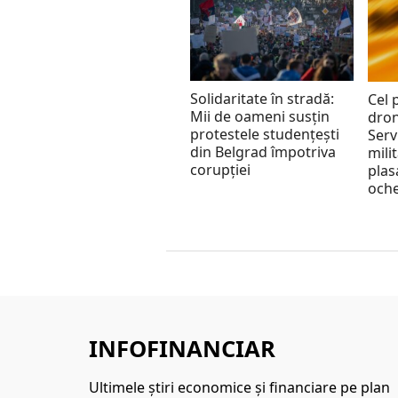
Solidaritate în stradă:
Cel 
Mii de oameni susțin
dron
protestele studențești
Serv
din Belgrad împotriva
mili
corupției
plas
oche
INFOFINANCIAR
Ultimele ştiri economice şi financiare pe plan