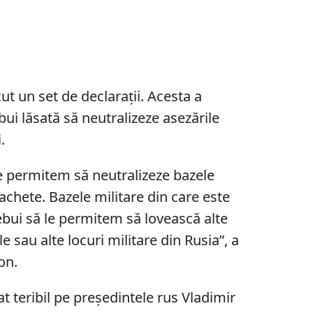
ut un set de declarații. Acesta a
bui lăsată să neutralizeze asezările
.
e permitem să neutralizeze bazele
rachete. Bazele militare din care este
ebui să le permitem să lovească alte
ile sau alte locuri militare din Rusia”, a
on.
at teribil pe președintele rus Vladimir