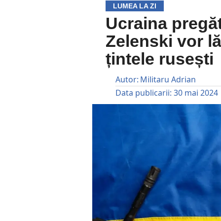
LUMEA LA ZI
Ucraina pregăti
Zelenski vor l
țintele rusești
Autor:
Militaru Adrian
Data publicarii:
30 mai 2024