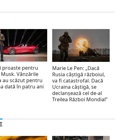
i proaste pentru
Marie Le Pen: „Dacă
 Musk. Vânzările
Rusia câștigă războiul,
a au scăzut pentru
va fi catastrofal. Dacă
a dată în patru ani
Ucraina câștigă, se
declanșează cel de-al
Treilea Război Mondial”
E