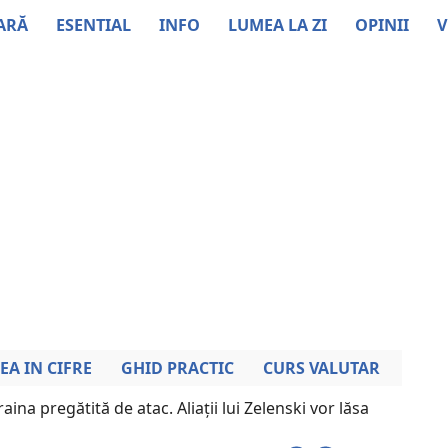
ARĂ
ESENTIAL
INFO
LUMEA LA ZI
OPINII
V
EA IN CIFRE
GHID PRACTIC
CURS VALUTAR
aina pregătită de atac. Aliații lui Zelenski vor lăsa