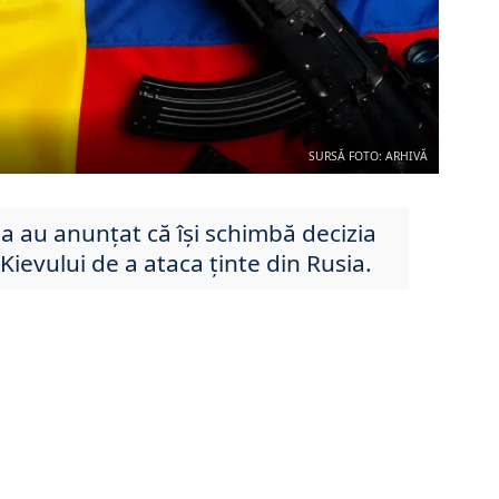
SURSĂ FOTO: ARHIVĂ
a au anunțat că își schimbă decizia
a Kievului de a ataca ținte din Rusia.