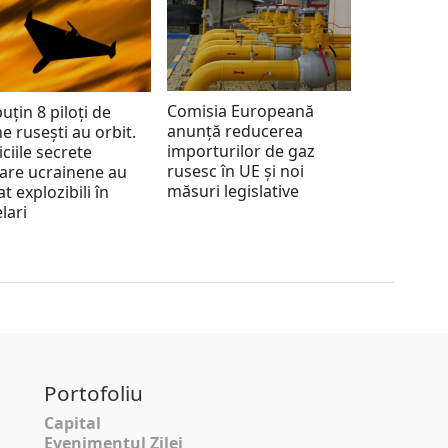
Comisia Europeană
puțin 8 piloți de
anunță reducerea
e rusești au orbit.
importurilor de gaz
iciile secrete
rusesc în UE și noi
tare ucrainene au
măsuri legislative
at explozibili în
lari
Portofoliu
Capital
Evenimentul Zilei