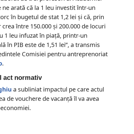
ne arată că la 1 leu investit într-un
rc în bugetul de stat 1,2 lei şi că, prin
r crea între 150.000 şi 200.000 de locuri
 1 leu infuzat în piaţă, printr-un
ă în PIB este de 1,51 lei”, a transmis
dintele Comisiei pentru antreprenoriat
o
.
l act normativ
ghiu
a subliniat impactul pe care actul
ea de vouchere de vacanță îl va avea
 economiei.