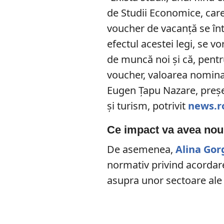
de Studii Economice, care 
voucher de vacanţă se înto
efectul acestei legi, se vo
de muncă noi şi că, pentru
voucher, valoarea nominal
Eugen Ţapu Nazare, preşe
şi turism, potrivit
news.r
Ce impact va avea nou
De asemenea,
Alina Gor
normativ privind acordar
asupra unor sectoare ale