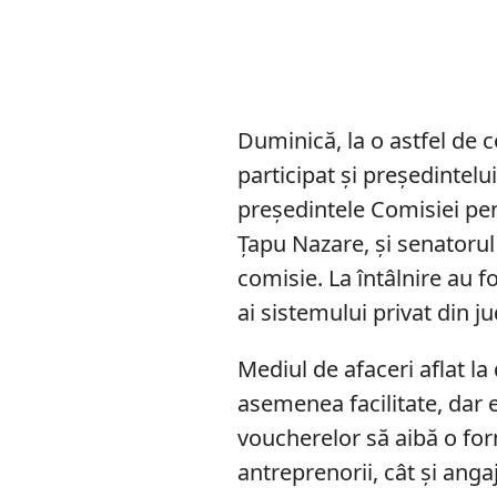
Duminică, la o astfel de c
participat și preşedintelu
preşedintele Comisiei pe
Ţapu Nazare, şi senatoru
comisie. La întâlnire au f
ai sistemului privat din j
Mediul de afaceri aflat la
asemenea facilitate, dar 
voucherelor să aibă o form
antreprenorii, cât şi anga