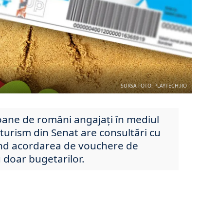
SURSA FOTO: PLAYTECH.RO
oane de români angajați în mediul
turism din Senat are consultări cu
ind acordarea de vouchere de
 doar bugetarilor.