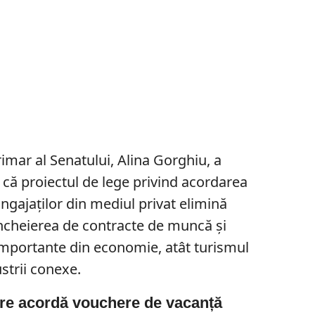
rimar al Senatului, Alina Gorghiu, a
 că proiectul de lege privind acordarea
gajaţilor din mediul privat elimină
încheierea de contracte de muncă şi
mportante din economie, atât turismul
ustrii conexe.
are acordă vouchere de vacanță