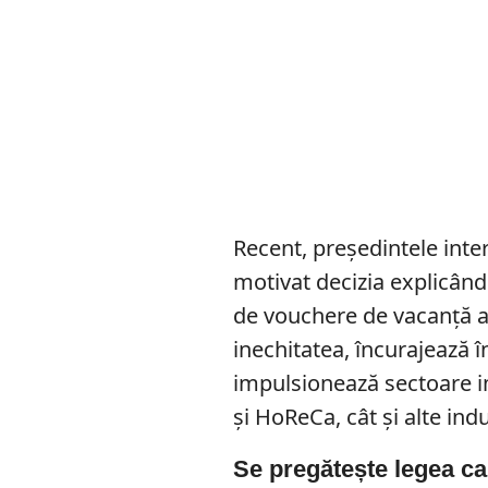
Recent, preşedintele inte
motivat decizia explicând
de vouchere de vacanţă an
inechitatea, încurajează 
impulsionează sectoare i
şi HoReCa, cât şi alte ind
Se pregătește legea c