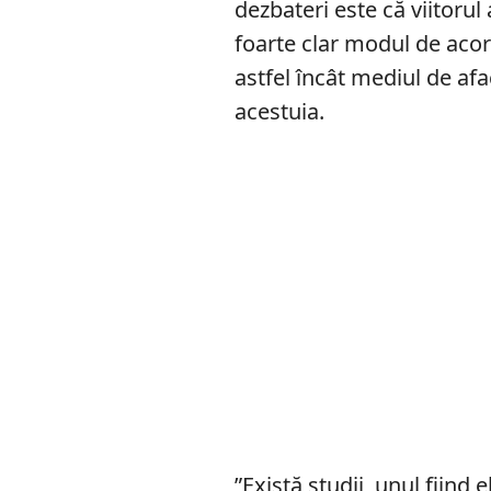
dezbateri este că viitoru
foarte clar modul de acor
astfel încât mediul de afa
acestuia.
”Există studii, unul fiind