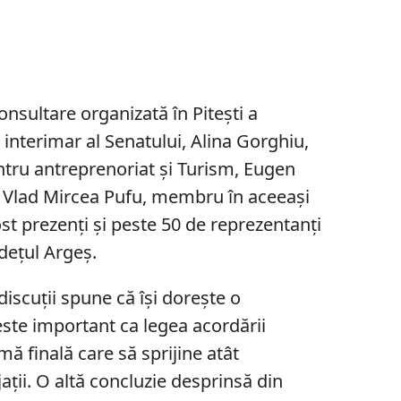
onsultare organizată în Pitești a
i interimar al Senatului, Alina Gorghiu,
ntru antreprenoriat şi Turism, Eugen
l Vlad Mircea Pufu, membru în aceeaşi
ost prezenți și peste 50 de reprezentanţi
udeţul Argeş.
 discuții spune că își dorește o
este important ca legea acordării
ă finală care să sprijine atât
jaţii. O altă concluzie desprinsă din