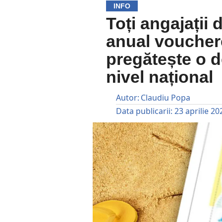
INFO
Toți angajații 
anual vouchere
pregătește o d
nivel național
Autor:
Claudiu Popa
Data publicarii:
23 aprilie 20