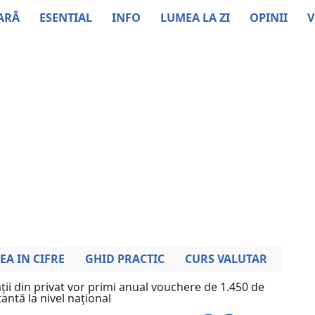
ARĂ
ESENTIAL
INFO
LUMEA LA ZI
OPINII
V
EA IN CIFRE
GHID PRACTIC
CURS VALUTAR
ații din privat vor primi anual vouchere de 1.450 de
antă la nivel național