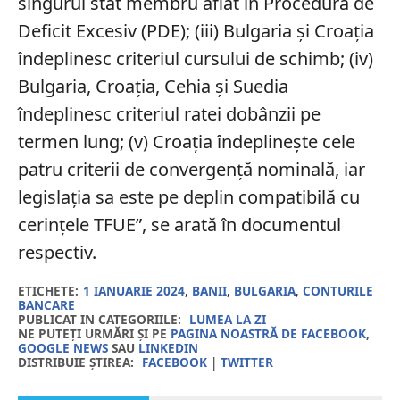
singurul stat membru aflat în Procedură de
Deficit Excesiv (PDE); (iii) Bulgaria şi Croaţia
îndeplinesc criteriul cursului de schimb; (iv)
Bulgaria, Croaţia, Cehia şi Suedia
îndeplinesc criteriul ratei dobânzii pe
termen lung; (v) Croaţia îndeplineşte cele
patru criterii de convergenţă nominală, iar
legislaţia sa este pe deplin compatibilă cu
cerinţele TFUE”, se arată în documentul
respectiv.
ETICHETE:
1 IANUARIE 2024
,
BANII
,
BULGARIA
,
CONTURILE
BANCARE
PUBLICAT IN CATEGORIILE:
LUMEA LA ZI
NE PUTEȚI URMĂRI ȘI PE
PAGINA NOASTRĂ DE FACEBOOK
,
GOOGLE NEWS
SAU
LINKEDIN
DISTRIBUIE ȘTIREA:
FACEBOOK
|
TWITTER