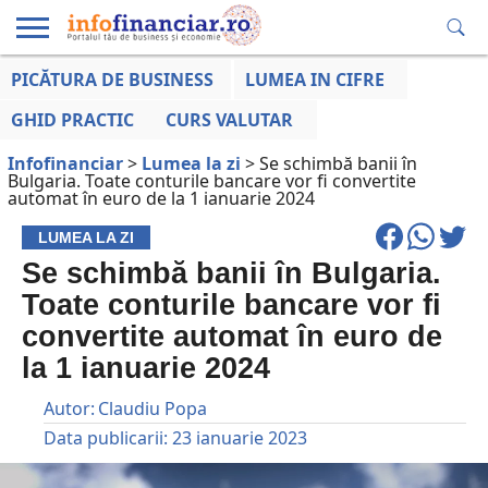
PICĂTURA DE BUSINESS
LUMEA IN CIFRE
EDUCAȚIE
ESENTIAL
INFO
LUMEA
OPINII
VOCILE
FINANCIARĂ
LA ZI
AFACERILOR
GHID PRACTIC
CURS VALUTAR
Infofinanciar
>
Lumea la zi
>
Se schimbă banii în
Bulgaria. Toate conturile bancare vor fi convertite
automat în euro de la 1 ianuarie 2024
LUMEA LA ZI
Se schimbă banii în Bulgaria.
Toate conturile bancare vor fi
convertite automat în euro de
la 1 ianuarie 2024
Autor:
Claudiu Popa
Data publicarii:
23 ianuarie 2023