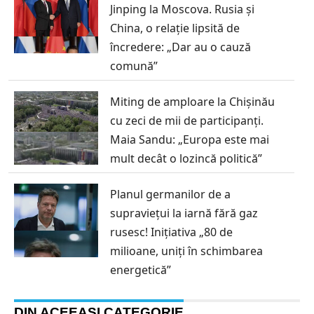
Jinping la Moscova. Rusia și
China, o relație lipsită de
încredere: „Dar au o cauză
comună”
Miting de amploare la Chișinău
cu zeci de mii de participanți.
Maia Sandu: „Europa este mai
mult decât o lozincă politică”
Planul germanilor de a
supraviețui la iarnă fără gaz
rusesc! Inițiativa „80 de
milioane, uniți în schimbarea
energetică”
DIN ACEEAȘI CATEGORIE