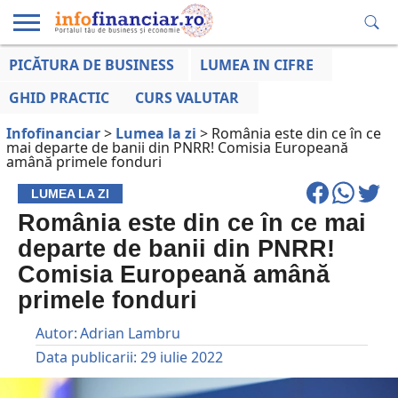
PICĂTURA DE BUSINESS
LUMEA IN CIFRE
EDUCAȚIE
ESENTIAL
INFO
LUMEA
OPINII
VOCILE
FINANCIARĂ
LA ZI
AFACERILOR
GHID PRACTIC
CURS VALUTAR
Infofinanciar
>
Lumea la zi
>
România este din ce în ce
mai departe de banii din PNRR! Comisia Europeană
amână primele fonduri
LUMEA LA ZI
România este din ce în ce mai
departe de banii din PNRR!
Comisia Europeană amână
primele fonduri
Autor:
Adrian Lambru
Data publicarii:
29 iulie 2022