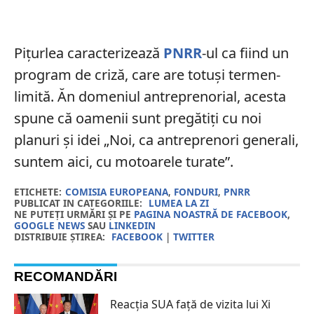
Pițurlea caracterizează
PNRR
-ul ca fiind un
program de criză, care are totuși termen-
limită. Ăn domeniul antreprenorial, acesta
spune că oamenii sunt pregătiți cu noi
planuri și idei „Noi, ca antreprenori generali,
suntem aici, cu motoarele turate”.
ETICHETE:
COMISIA EUROPEANA
,
FONDURI
,
PNRR
PUBLICAT IN CATEGORIILE:
LUMEA LA ZI
NE PUTEȚI URMĂRI ȘI PE
PAGINA NOASTRĂ DE FACEBOOK
,
GOOGLE NEWS
SAU
LINKEDIN
DISTRIBUIE ȘTIREA:
FACEBOOK
|
TWITTER
RECOMANDĂRI
Reacția SUA față de vizita lui Xi