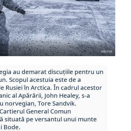
ARHIVA
egia au demarat discuțiile pentru un
n. Scopul acestuia este de a
 Rusiei în Arctica. În cadrul acestor
tanic al Apărării, John Healey, s-a
ău norvegian, Tore Sandvik.
la Cartierul General Comun
ă situată pe versantul unui munte
i Bode.