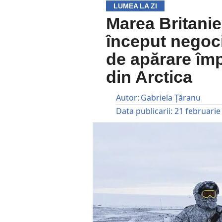
LUMEA LA ZI
Marea Britanie
început negoci
de apărare împ
din Arctica
Autor:
Gabriela Țăranu
Data publicarii:
21 februarie