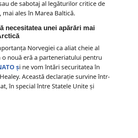
sau de sabotaj al legăturilor critice de
 mai ales în Marea Baltică.
ă necesitatea unei apărări mai
Arctică
portanța Norvegiei ca aliat cheie al
 o nouă eră a parteneriatului pentru
NATO ș
i ne vom întări securitatea în
Healey. Această declarație survine într-
t, în special între Statele Unite și