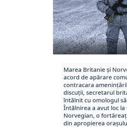
Marea Britanie și Norv
acord de apărare comu
contracara amenințările
discuții, secretarul bri
întâlnit cu omologul s
Întâlnirea a avut loc 
Norvegian, o fortăreaț
din apropierea orașulu