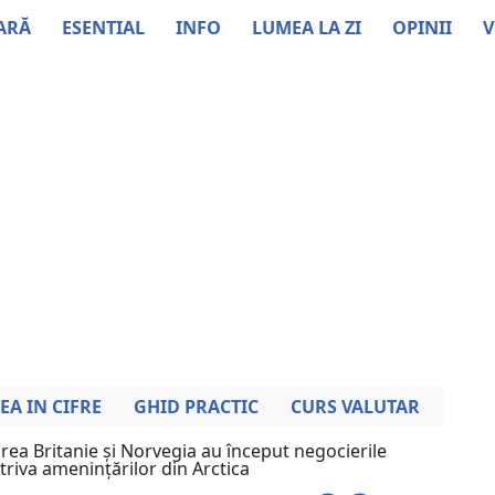
ARĂ
ESENTIAL
INFO
LUMEA LA ZI
OPINII
V
EA IN CIFRE
GHID PRACTIC
CURS VALUTAR
ea Britanie și Norvegia au început negocierile
riva amenințărilor din Arctica