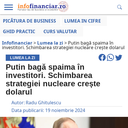
PICĂTURA DE BUSINESS
LUMEA IN CIFRE
EDUCAȚIE
ESENTIAL
INFO
LUMEA
OPINII
VOCILE
FINANCIARĂ
LA ZI
AFACERILOR
GHID PRACTIC
CURS VALUTAR
Infofinanciar
>
Lumea la zi
>
Putin bagă spaima în
investitori. Schimbarea strategiei nucleare crește dolarul
LUMEA LA ZI
Putin bagă spaima în
investitori. Schimbarea
strategiei nucleare crește
dolarul
Autor:
Radu Ghitulescu
Data publicarii:
19 noiembrie 2024