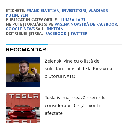
ETICHETE:
FRANC ELVETIAN
,
INVESTITORI
,
VLADIMIR
PUTIN
,
YEN
PUBLICAT IN CATEGORIILE:
LUMEA LA ZI
NE PUTEȚI URMĂRI ȘI PE
PAGINA NOASTRĂ DE FACEBOOK
,
GOOGLE NEWS
SAU
LINKEDIN
DISTRIBUIE ȘTIREA:
FACEBOOK
|
TWITTER
RECOMANDĂRI
Zelenski vine cu o listă de
solicitări. Liderul de la Kiev vrea
ajutorul NATO
Tesla își majorează prețurile
considerabil! Ce țări vor fi
afectate